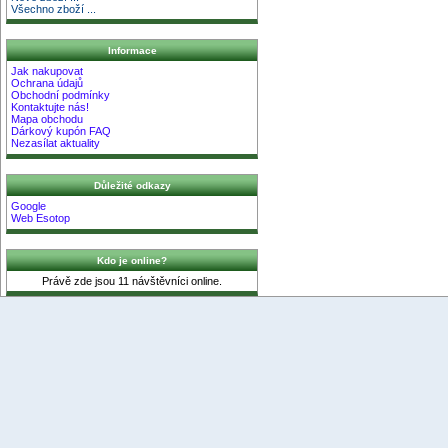
Všechno zboží ...
Informace
Jak nakupovat
Ochrana údajů
Obchodní podmínky
Kontaktujte nás!
Mapa obchodu
Dárkový kupón FAQ
Nezasílat aktuality
Důležité odkazy
Google
Web Esotop
Kdo je online?
Právě zde jsou 11 návštěvníci online.