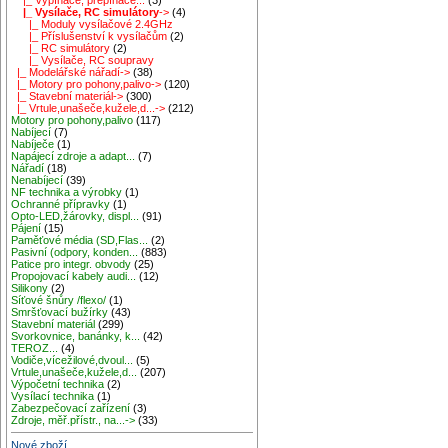
|_ Vysílače, RC simulátory
->
(4)
|_ Moduly vysílačové 2.4GHz
|_ Příslušenství k vysílačům
(2)
|_ RC simulátory
(2)
|_ Vysílače, RC soupravy
|_ Modelářské nářadí->
(38)
|_ Motory pro pohony,palivo->
(120)
|_ Stavební materiál->
(300)
|_ Vrtule,unašeče,kužele,d...->
(212)
Motory pro pohony,palivo
(117)
Nabíjecí
(7)
Nabíječe
(1)
Napájecí zdroje a adapt...
(7)
Nářadí
(18)
Nenabíjecí
(39)
NF technika a výrobky
(1)
Ochranné přípravky
(1)
Opto-LED,žárovky, displ...
(91)
Pájení
(15)
Paměťové média (SD,Flas...
(2)
Pasivní (odpory, konden...
(883)
Patice pro integr. obvody
(25)
Propojovací kabely audi...
(12)
Silikony
(2)
Síťové šnůry /flexo/
(1)
Smršťovací bužírky
(43)
Stavební materiál
(299)
Svorkovnice, banánky, k...
(42)
TEROZ...
(4)
Vodiče,vícežilové,dvoul...
(5)
Vrtule,unašeče,kužele,d...
(207)
Výpočetní technika
(2)
Vysílací technika
(1)
Zabezpečovací zařízení
(3)
Zdroje, měř.přístr., na...->
(33)
Nové zboží ...