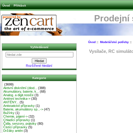
Úvod
Přihlásit
Prodejní
Úvod
::
Modelářské potřeby
:
Vyhledávaní
Vysílače, RC simulát
Rozšířené hledání
Kategorie
(3699)
Aktivní diskrétní (diod...
(388)
Akumulátory, baterie, k...
(68)
Analog. a digit.nosiče
(3)
Anténní technika->
(30)
ANTÉNY...
(5)
Antistatické přípravky
(1)
Baterie, akumulátory sp...->
(47)
Bužírky
(1)
Chemie, pájení->
(32)
Chladící přípravky
(1)
Čidla, senzory, pojistky
(80)
Čistící přípravky
(5)
Držáky antén
(3)