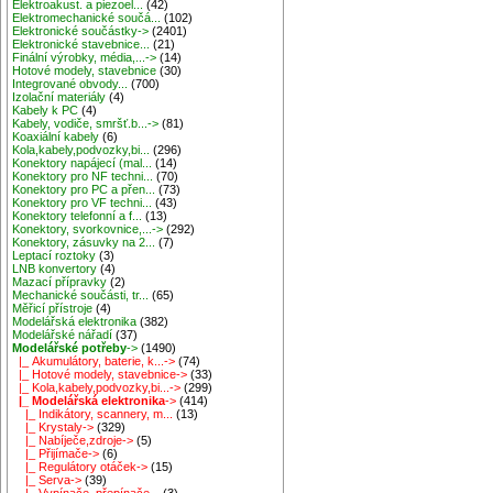
Elektroakust. a piezoel...
(42)
Elektromechanické součá...
(102)
Elektronické součástky->
(2401)
Elektronické stavebnice...
(21)
Finální výrobky, média,...->
(14)
Hotové modely, stavebnice
(30)
Integrované obvody...
(700)
Izolační materiály
(4)
Kabely k PC
(4)
Kabely, vodiče, smršť.b...->
(81)
Koaxiální kabely
(6)
Kola,kabely,podvozky,bi...
(296)
Konektory napájecí (mal...
(14)
Konektory pro NF techni...
(70)
Konektory pro PC a přen...
(73)
Konektory pro VF techni...
(43)
Konektory telefonní a f...
(13)
Konektory, svorkovnice,...->
(292)
Konektory, zásuvky na 2...
(7)
Leptací roztoky
(3)
LNB konvertory
(4)
Mazací přípravky
(2)
Mechanické součásti, tr...
(65)
Měřicí přístroje
(4)
Modelářská elektronika
(382)
Modelářské nářadí
(37)
Modelářské potřeby
->
(1490)
|_ Akumulátory, baterie, k...->
(74)
|_ Hotové modely, stavebnice->
(33)
|_ Kola,kabely,podvozky,bi...->
(299)
|_ Modelářská elektronika
->
(414)
|_ Indikátory, scannery, m...
(13)
|_ Krystaly->
(329)
|_ Nabíječe,zdroje->
(5)
|_ Přijímače->
(6)
|_ Regulátory otáček->
(15)
|_ Serva->
(39)
|_ Vypínače, přepínače...
(3)