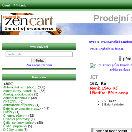
Úvod
Přihlásit
Prodejní
Úvod
::
Vrtule,unašeče,kužele
Vyhledávaní
Vrtule,unašeče,kužele,d...
Rozšířené hledání
zvětšit obrázek
JET
Kategorie
162,- Kč
(3699)
Aktivní diskrétní (diod...
(388)
Nyní: 154,- Kč
Akumulátory, baterie, k...
(68)
Ušetříte: 5% z ceny
Analog. a digit.nosiče
(3)
Anténní technika->
(30)
ANTÉNY...
(5)
Kód: 9747
1 Balení skladem
Antistatické přípravky
(1)
Baterie, akumulátory sp...->
(47)
Bužírky
(1)
Chemie, pájení->
(32)
Chladící přípravky
(1)
Čidla, senzory, pojistky
(80)
Čistící přípravky
(5)
Držáky antén
(3)