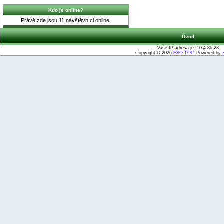
Kdo je online?
Právě zde jsou 11 návštěvníci online.
Úvod
Vaše IP adresa je: 10.4.86.23
Copyright © 2026
ESO TOP
. Powered by