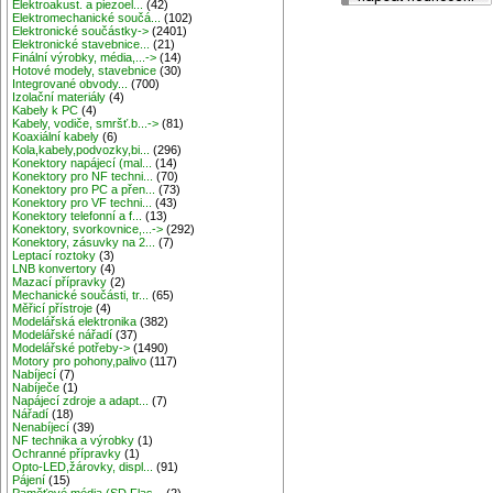
Elektroakust. a piezoel...
(42)
Elektromechanické součá...
(102)
Elektronické součástky->
(2401)
Elektronické stavebnice...
(21)
Finální výrobky, média,...->
(14)
Hotové modely, stavebnice
(30)
Integrované obvody...
(700)
Izolační materiály
(4)
Kabely k PC
(4)
Kabely, vodiče, smršť.b...->
(81)
Koaxiální kabely
(6)
Kola,kabely,podvozky,bi...
(296)
Konektory napájecí (mal...
(14)
Konektory pro NF techni...
(70)
Konektory pro PC a přen...
(73)
Konektory pro VF techni...
(43)
Konektory telefonní a f...
(13)
Konektory, svorkovnice,...->
(292)
Konektory, zásuvky na 2...
(7)
Leptací roztoky
(3)
LNB konvertory
(4)
Mazací přípravky
(2)
Mechanické součásti, tr...
(65)
Měřicí přístroje
(4)
Modelářská elektronika
(382)
Modelářské nářadí
(37)
Modelářské potřeby->
(1490)
Motory pro pohony,palivo
(117)
Nabíjecí
(7)
Nabíječe
(1)
Napájecí zdroje a adapt...
(7)
Nářadí
(18)
Nenabíjecí
(39)
NF technika a výrobky
(1)
Ochranné přípravky
(1)
Opto-LED,žárovky, displ...
(91)
Pájení
(15)
Paměťové média (SD,Flas...
(2)