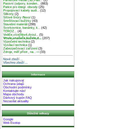
Pasivní (odpory, konden...
(883)
Patice pro integr. obvody
(25)
Propojovací kabely audi...
(12)
Silikony
(2)
Síťové šnůry /flexo/
(1)
Smršťovací bužírky
(43)
Stavební materiál
(299)
Svorkovnice, banánky, k...
(42)
TEROZ...
(4)
Vodiče,vícežilové,dvoul...
(5)
Vrtule,unašeče,kužele,d...
(207)
Výpočetní technika
(2)
Vysílací technika
(1)
Zabezpečovací zařízení
(3)
Zdroje, měř.přístr., na...->
(33)
Nové zboží ...
Všechno zboží ...
Informace
Jak nakupovat
Ochrana údajů
Obchodní podmínky
Kontaktujte nás!
Mapa obchodu
Dárkový kupón FAQ
Nezasílat aktuality
Důležité odkazy
Google
Web Esotop