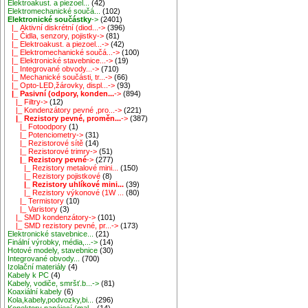
Elektroakust. a piezoel...
(42)
Elektromechanické součá...
(102)
Elektronické součástky
->
(2401)
|_ Aktivní diskrétní (diod...->
(396)
|_ Čidla, senzory, pojistky->
(81)
|_ Elektroakust. a piezoel...->
(42)
|_ Elektromechanické součá...->
(100)
|_ Elektronické stavebnice...->
(19)
|_ Integrované obvody...->
(710)
|_ Mechanické součásti, tr...->
(66)
|_ Opto-LED,žárovky, displ...->
(93)
|_ Pasivní (odpory, konden...
->
(894)
|_ Filtry->
(12)
|_ Kondenzátory pevné ,pro...->
(221)
|_ Rezistory pevné, proměn...
->
(387)
|_ Fotoodpory
(1)
|_ Potenciometry->
(31)
|_ Rezistorové sítě
(14)
|_ Rezistorové trimry->
(51)
|_ Rezistory pevné
->
(277)
|_ Rezistory metalové mini...
(150)
|_ Rezistory pojistkové
(8)
|_ Rezistory uhlíkové mini...
(39)
|_ Rezistory výkonové (1W ...
(80)
|_ Termistory
(10)
|_ Varistory
(3)
|_ SMD kondenzátory->
(101)
|_ SMD rezistory pevné, pr...->
(173)
Elektronické stavebnice...
(21)
Finální výrobky, média,...->
(14)
Hotové modely, stavebnice
(30)
Integrované obvody...
(700)
Izolační materiály
(4)
Kabely k PC
(4)
Kabely, vodiče, smršť.b...->
(81)
Koaxiální kabely
(6)
Kola,kabely,podvozky,bi...
(296)
Konektory napájecí (mal...
(14)