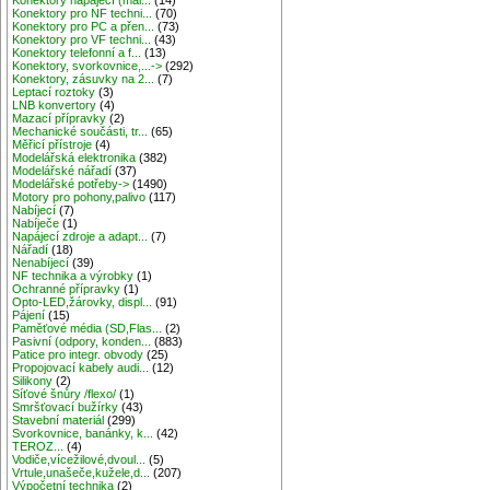
Konektory pro NF techni...
(70)
Konektory pro PC a přen...
(73)
Konektory pro VF techni...
(43)
Konektory telefonní a f...
(13)
Konektory, svorkovnice,...->
(292)
Konektory, zásuvky na 2...
(7)
Leptací roztoky
(3)
LNB konvertory
(4)
Mazací přípravky
(2)
Mechanické součásti, tr...
(65)
Měřicí přístroje
(4)
Modelářská elektronika
(382)
Modelářské nářadí
(37)
Modelářské potřeby->
(1490)
Motory pro pohony,palivo
(117)
Nabíjecí
(7)
Nabíječe
(1)
Napájecí zdroje a adapt...
(7)
Nářadí
(18)
Nenabíjecí
(39)
NF technika a výrobky
(1)
Ochranné přípravky
(1)
Opto-LED,žárovky, displ...
(91)
Pájení
(15)
Paměťové média (SD,Flas...
(2)
Pasivní (odpory, konden...
(883)
Patice pro integr. obvody
(25)
Propojovací kabely audi...
(12)
Silikony
(2)
Síťové šnůry /flexo/
(1)
Smršťovací bužírky
(43)
Stavební materiál
(299)
Svorkovnice, banánky, k...
(42)
TEROZ...
(4)
Vodiče,vícežilové,dvoul...
(5)
Vrtule,unašeče,kužele,d...
(207)
Výpočetní technika
(2)