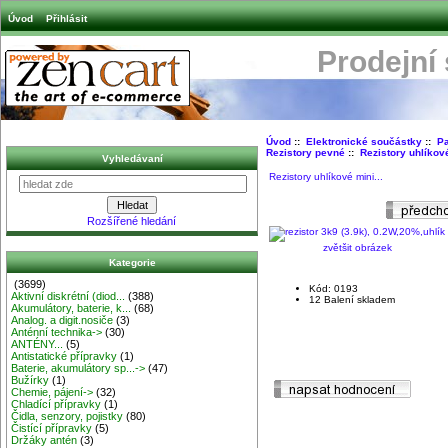
Úvod
Přihlásit
Prodejní
Úvod
::
Elektronické součástky
::
Pa
Rezistory pevné
::
Rezistory uhlíkové
Vyhledávaní
Rezistory uhlíkové mini...
Rozšířené hledání
zvětšit obrázek
Kategorie
(3699)
Kód: 0193
Aktivní diskrétní (diod...
(388)
12 Balení skladem
Akumulátory, baterie, k...
(68)
Analog. a digit.nosiče
(3)
Anténní technika->
(30)
ANTÉNY...
(5)
Antistatické přípravky
(1)
Baterie, akumulátory sp...->
(47)
Bužírky
(1)
Chemie, pájení->
(32)
Chladící přípravky
(1)
Čidla, senzory, pojistky
(80)
Čistící přípravky
(5)
Držáky antén
(3)