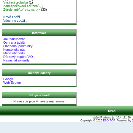
Vysílací technika
(1)
Zabezpečovací zařízení
(3)
Zdroje, měř.přístr., na...->
(33)
Nové zboží ...
Všechno zboží ...
Informace
Jak nakupovat
Ochrana údajů
Obchodní podmínky
Kontaktujte nás!
Mapa obchodu
Dárkový kupón FAQ
Nezasílat aktuality
Důležité odkazy
Google
Web Esotop
Kdo je online?
Právě zde jsou 4 návštěvníci online.
Úvod
Vaše IP adresa je: 10.4.131.96
Copyright © 2026
ESO TOP
. Powered by