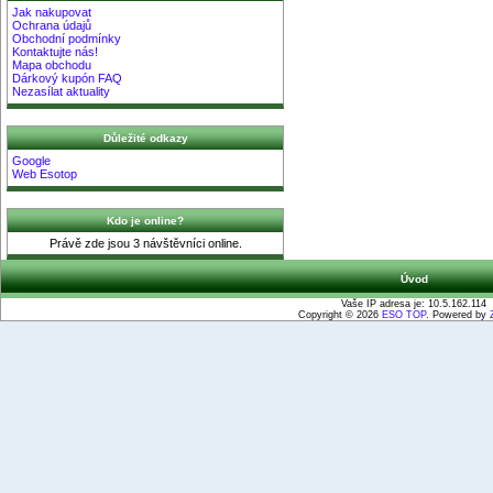
Jak nakupovat
Ochrana údajů
Obchodní podmínky
Kontaktujte nás!
Mapa obchodu
Dárkový kupón FAQ
Nezasílat aktuality
Důležité odkazy
Google
Web Esotop
Kdo je online?
Právě zde jsou 3 návštěvníci online.
Úvod
Vaše IP adresa je: 10.5.162.114
Copyright © 2026
ESO TOP
. Powered by