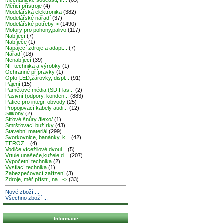
Měřicí přístroje
(4)
Modelářská elektronika
(382)
Modelářské nářadí
(37)
Modelářské potřeby->
(1490)
Motory pro pohony,palivo
(117)
Nabíjecí
(7)
Nabíječe
(1)
Napájecí zdroje a adapt...
(7)
Nářadí
(18)
Nenabíjecí
(39)
NF technika a výrobky
(1)
Ochranné přípravky
(1)
Opto-LED,žárovky, displ...
(91)
Pájení
(15)
Paměťové média (SD,Flas...
(2)
Pasivní (odpory, konden...
(883)
Patice pro integr. obvody
(25)
Propojovací kabely audi...
(12)
Silikony
(2)
Síťové šnůry /flexo/
(1)
Smršťovací bužírky
(43)
Stavební materiál
(299)
Svorkovnice, banánky, k...
(42)
TEROZ...
(4)
Vodiče,vícežilové,dvoul...
(5)
Vrtule,unašeče,kužele,d...
(207)
Výpočetní technika
(2)
Vysílací technika
(1)
Zabezpečovací zařízení
(3)
Zdroje, měř.přístr., na...->
(33)
Nové zboží ...
Všechno zboží ...
Informace