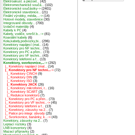
Elektroakust. a piezoel...
(42)
Elektromechanické součá...
(102)
Elektronické součástky->
(2401)
Elektronické stavebnice...
(21)
Finální výrobky, média,...->
(14)
Hotové modely, stavebnice
(30)
Integrované obvody...
(700)
Izolační materiály
(4)
Kabely k PC
(4)
Kabely, vodiče, smršť.b...->
(81)
Koaxiální kabely
(6)
Kola,kabely,podvozky,bi...
(296)
Konektory napájecí (mal...
(14)
Konektory pro NF techni...
(70)
Konektory pro PC a přen...
(73)
Konektory pro VF techni...
(43)
Konektory telefonní a f...
(13)
Konektory, svorkovnice,...
->
(292)
|_ Konektory napájecí (mal...
(14)
|_ Konektory pro NF techni...
->
(72)
|_ Konektory CINCH
(9)
|_ Konektory DIN
(8)
|_ Konektory ISO
(3)
|_ Konektory JACK
(26)
|_ Konektory mikrofonní, r...
(16)
|_ Konektory SCART
(3)
|_ Redukce konektorů
(7)
|_ Konektory pro PC a přen...
(73)
|_ Konektory pro VF techni...->
(45)
|_ Konektory telefonní a f...
(13)
|_ Konektory, zásuvky na 2...
(7)
|_ Patice pro integr. obvody
(25)
|_ Svorkovnice, banánky, k...->
(43)
Konektory, zásuvky na 2...
(7)
Leptací roztoky
(3)
LNB konvertory
(4)
Mazací přípravky
(2)
Mechanické součásti, tr...
(65)