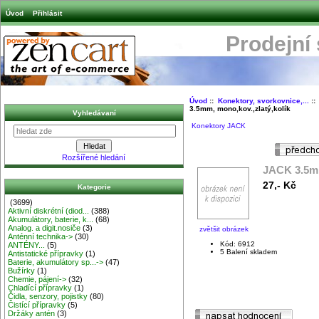
Úvod
Přihlásit
Prodejní
Úvod
::
Konektory, svorkovnice,...
:
3.5mm, mono,kov.,zlatý,kolík
Vyhledávaní
Konektory JACK
Rozšířené hledání
JACK 3.5mm
27,- Kč
Kategorie
(3699)
Aktivní diskrétní (diod...
(388)
Akumulátory, baterie, k...
(68)
Analog. a digit.nosiče
(3)
zvětšit obrázek
Anténní technika->
(30)
Kód: 6912
ANTÉNY...
(5)
5 Balení skladem
Antistatické přípravky
(1)
Baterie, akumulátory sp...->
(47)
Bužírky
(1)
Chemie, pájení->
(32)
Chladící přípravky
(1)
Čidla, senzory, pojistky
(80)
Čistící přípravky
(5)
Držáky antén
(3)