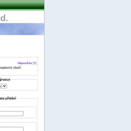
d.
Nápověda [?]
 popisech zboží
výrobce
ata přidání