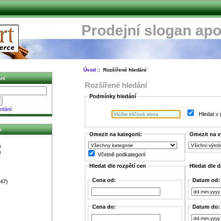
Prodejní slogan apo
Úvod
:: Rozšířené hledání
ní
Rozšířené hledání
Podmínky hledání
edání
Hledat v
e
Omezit na kategorii:
Omezit na 
)
)
Včetně podkategorií
Hledat dle rozpětí cen
Hledat dle d
Cena od:
Datum od:
47)
Cena do:
Datum do: