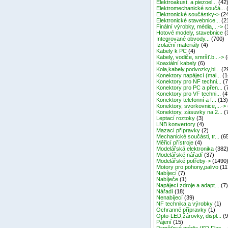
Elektroakust. a piezoel...
(42
Elektromechanické součá...
Elektronické součástky->
(2
Elektronické stavebnice...
(2
Finální výrobky, média,...->
(
Hotové modely, stavebnice
(
Integrované obvody...
(700)
Izolační materiály
(4)
Kabely k PC
(4)
Kabely, vodiče, smršť.b...->
(
Koaxiální kabely
(6)
Kola,kabely,podvozky,bi...
(2
Konektory napájecí (mal...
(1
Konektory pro NF techni...
(7
Konektory pro PC a přen...
(
Konektory pro VF techni...
(4
Konektory telefonní a f...
(13
Konektory, svorkovnice,...->
Konektory, zásuvky na 2...
(
Leptací roztoky
(3)
LNB konvertory
(4)
Mazací přípravky
(2)
Mechanické součásti, tr...
(6
Měřicí přístroje
(4)
Modelářská elektronika
(382
Modelářské nářadí
(37)
Modelářské potřeby->
(1490
Motory pro pohony,palivo
(11
Nabíjecí
(7)
Nabíječe
(1)
Napájecí zdroje a adapt...
(7
Nářadí
(18)
Nenabíjecí
(39)
NF technika a výrobky
(1)
Ochranné přípravky
(1)
Opto-LED,žárovky, displ...
(9
Pájení
(15)
Paměťové média (SD,Flas...