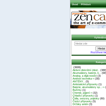
Úvod
Přihlásit
Vyhledáva
Rozšířené hl
Kategori
(3699)
Aktivní diskrétní (diod...
(388
Akumulátory, baterie, k...
(68
Analog. a digit.nosiče
(3)
Anténní technika->
(30)
ANTÉNY...
(5)
Antistatické přípravky
(1)
Baterie, akumulátory sp...->
(
Bužírky
(1)
Chemie, pájení->
(32)
Chladící přípravky
(1)
Čidla, senzory, pojistky
(80)
Čistící přípravky
(5)
Držáky antén
(3)