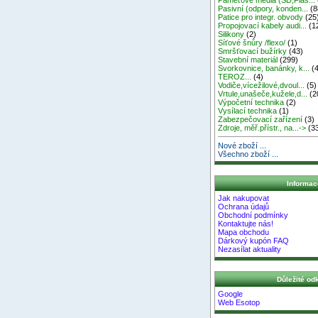
Pasivní (odpory, konden...
(8
Patice pro integr. obvody
(25
Propojovací kabely audi...
(1
Silikony
(2)
Síťové šnůry /flexo/
(1)
Smršťovací bužírky
(43)
Stavební materiál
(299)
Svorkovnice, banánky, k...
(4
TEROZ...
(4)
Vodiče,vícežilové,dvoul...
(5)
Vrtule,unašeče,kužele,d...
(2
Výpočetní technika
(2)
Vysílací technika
(1)
Zabezpečovací zařízení
(3)
Zdroje, měř.přístr., na...->
(3
Nové zboží ...
Všechno zboží ...
Informac
Jak nakupovat
Ochrana údajů
Obchodní podmínky
Kontaktujte nás!
Mapa obchodu
Dárkový kupón FAQ
Nezasílat aktuality
Důležité od
Google
Web Esotop