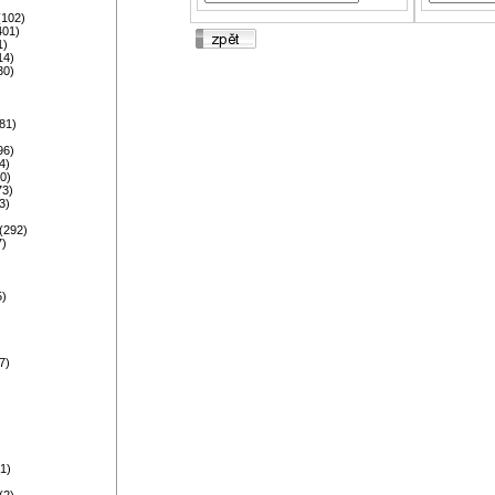
)
(102)
401)
1)
14)
30)
81)
96)
4)
0)
73)
3)
)
(292)
7)
5)
)
)
7)
)
1)
(2)