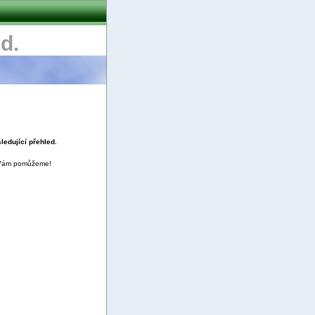
d.
ledující přehled.
 Vám pomůžeme!