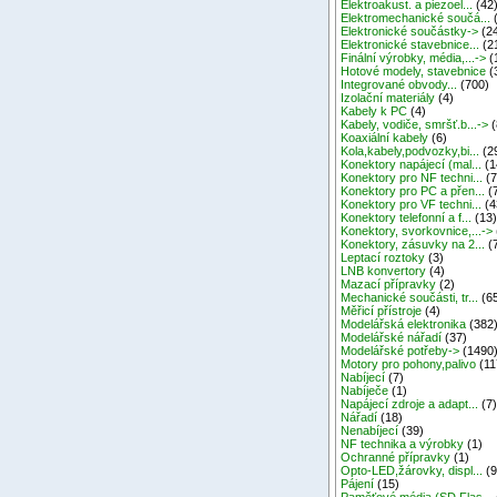
Elektroakust. a piezoel...
(42
Elektromechanické součá...
Elektronické součástky->
(2
Elektronické stavebnice...
(2
Finální výrobky, média,...->
(
Hotové modely, stavebnice
(
Integrované obvody...
(700)
Izolační materiály
(4)
Kabely k PC
(4)
Kabely, vodiče, smršť.b...->
(
Koaxiální kabely
(6)
Kola,kabely,podvozky,bi...
(2
Konektory napájecí (mal...
(1
Konektory pro NF techni...
(7
Konektory pro PC a přen...
(
Konektory pro VF techni...
(4
Konektory telefonní a f...
(13
Konektory, svorkovnice,...->
Konektory, zásuvky na 2...
(
Leptací roztoky
(3)
LNB konvertory
(4)
Mazací přípravky
(2)
Mechanické součásti, tr...
(6
Měřicí přístroje
(4)
Modelářská elektronika
(382
Modelářské nářadí
(37)
Modelářské potřeby->
(1490
Motory pro pohony,palivo
(11
Nabíjecí
(7)
Nabíječe
(1)
Napájecí zdroje a adapt...
(7
Nářadí
(18)
Nenabíjecí
(39)
NF technika a výrobky
(1)
Ochranné přípravky
(1)
Opto-LED,žárovky, displ...
(9
Pájení
(15)
Paměťové média (SD,Flas...