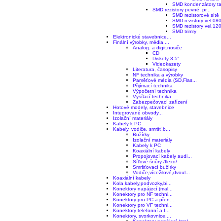
SMD kondenzátory tan
SMD rezistory pevné, pr...
SMD rezistorové sítě
SMD rezistory vel.08
SMD rezistory vel.12
SMD trimry
Elektronické stavebnice...
Finální výrobky, média,...
Analog. a digit.nosiče
CD
Diskety 3.5"
Videokazety
Literatura, časopisy
NF technika a výrobky
Paměťové média (SD,Flas...
Přijímací technika
Výpočetní technika
Vysílací technika
Zabezpečovací zařízení
Hotové modely, stavebnice
Integrované obvody...
Izolační materiály
Kabely k PC
Kabely, vodiče, smršť.b...
Bužírky
Izolační materiály
Kabely k PC
Koaxiální kabely
Propojovací kabely audi...
Síťové šnůry /flexo/
Smršťovací bužírky
Vodiče,vícežilové,dvoul...
Koaxiální kabely
Kola,kabely,podvozky,bi...
Konektory napájecí (mal...
Konektory pro NF techni...
Konektory pro PC a přen...
Konektory pro VF techni...
Konektory telefonní a f...
Konektory, svorkovnice,...