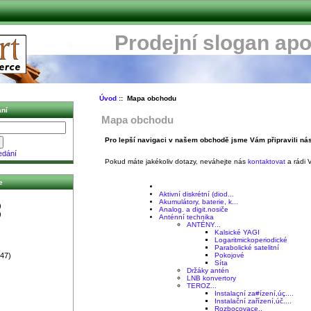
Prodejní slogan apo
Úvod
:: Mapa obchodu
ní
Mapa obchodu
Pro lepší navigaci v našem obchodě jsme Vám připravili nás
edání
Pokud máte jakékoliv dotazy, neváhejte nás
kontaktovat
a rádi
e
Aktivní diskrétní (diod...
Akumulátory, baterie, k...
)
Analog. a digit.nosiče
)
Anténní technika
ANTÉNY...
Kalsické YAGI
Logaritmickoperiodické
Parabolické satelitní
47)
Pokojové
Síta
Držáky antén
LNB konvertory
TEROZ...
Instalaçní za#ízení,úç....
Instalační zařízení,úč....
Rozboçovaçe..