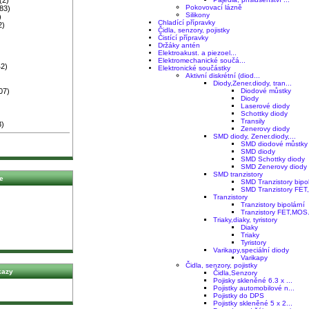
Pokovovací lázně
83)
Silikony
)
Chladící přípravky
2)
Čidla, senzory, pojistky
Čistící přípravky
Držáky antén
Elektroakust. a piezoel...
Elektromechanické součá...
2)
Elektronické součástky
Aktivní diskrétní (diod...
Diody,Zener.diody, tran...
07)
Diodové můstky
Diody
Laserové diody
Schottky diody
Transily
3)
Zenerovy diody
SMD diody, Zener.diody,...
SMD diodové můstky
SMD diody
SMD Schottky diody
SMD Zenerovy diody
SMD tranzistory
e
SMD Tranzistory bipo
SMD Tranzistory FE
Tranzistory
Tranzistory bipolární
Tranzistory FET,MOS.
Triaky,diaky, tyristory
Diaky
Triaky
Tyristory
Varikapy,speciální diody
Varikapy
Čidla, senzory, pojistky
kazy
Čidla,Senzory
Pojisky skleněné 6.3 x ...
Pojistky automobilové n...
Pojistky do DPS
Pojistky skleněné 5 x 2...