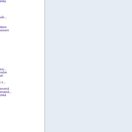
lánky
ět...
zkem
otorem
si...
ervům
ové
 s...
movaná
ovaná...
lehká