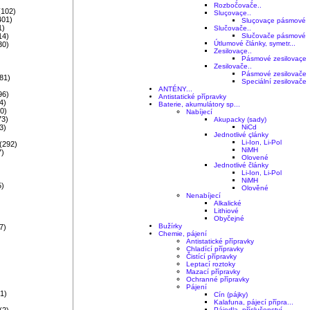
)
Rozbočovače..
(102)
Sluçovaçe..
401)
Sluçovaçe pásmové
1)
Slučovače..
14)
Slučovače pásmové
Útlumové články, symetr...
30)
Zesilovaçe..
Pásmové zesilovaçe
Zesilovače..
Pásmové zesilovače
81)
Speciální zesilovače
ANTÉNY...
96)
Antistatické přípravky
4)
Baterie, akumulátory sp...
0)
Nabíjecí
73)
Akupacky (sady)
3)
NiCd
Jednotlivé çlánky
)
Li-Ion, Li-Pol
(292)
NiMH
7)
Olovené
Jednotlivé články
Li-Ion, Li-Pol
NiMH
5)
Olověné
Nenabíjecí
)
Alkalické
Lithiové
)
Obyčejné
Bužírky
7)
Chemie, pájení
Antistatické přípravky
Chladící přípravky
)
Čistící přípravky
Leptací roztoky
Mazací přípravky
Ochranné přípravky
Pájení
1)
Cín (pájky)
Kalafuna, pájecí přípra...
(2)
Pájedla, příslušenství ...