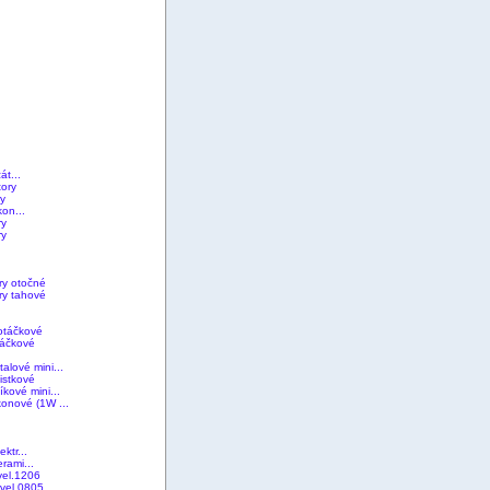
át...
ory
ry
on...
ry
ry
ry otočné
ry tahové
ootáčkové
táčkové
alové mini...
jistkové
íkové mini...
konové (1W ...
ktr...
rami...
el.1206
vel.0805