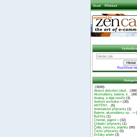
Úvod
Přihlásit
Vyhledáva
Rozšířené hl
Kategori
(3699)
Aktivní diskrétní (diod...
(388
Akumulátory, baterie, k...
(68
Analog. a digit.nosiče
(3)
Anténní technika->
(30)
ANTÉNY...
(5)
Antistatické přípravky
(1)
Baterie, akumulátory sp...->
(
Bužírky
(1)
Chemie, pájení->
(32)
Chladící přípravky
(1)
Čidla, senzory, pojistky
(80)
Čistící přípravky
(5)
Držáky antén
(3)