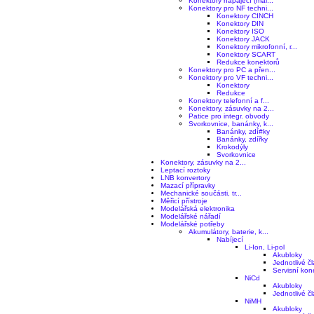
Konektory napájecí (mal...
Konektory pro NF techni...
Konektory CINCH
Konektory DIN
Konektory ISO
Konektory JACK
Konektory mikrofonní, r...
Konektory SCART
Redukce konektorů
Konektory pro PC a přen...
Konektory pro VF techni...
Konektory
Redukce
Konektory telefonní a f...
Konektory, zásuvky na 2...
Patice pro integr. obvody
Svorkovnice, banánky, k...
Banánky, zdí#ky
Banánky, zdířky
Krokodýly
Svorkovnice
Konektory, zásuvky na 2...
Leptací roztoky
LNB konvertory
Mazací přípravky
Mechanické součásti, tr...
Měřicí přístroje
Modelářská elektronika
Modelářské nářadí
Modelářské potřeby
Akumulátory, baterie, k...
Nabíjecí
Li-Ion, Li-pol
Akubloky
Jednotlivé č
Servisní kone
NiCd
Akubloky
Jednotlivé č
NiMH
Akubloky