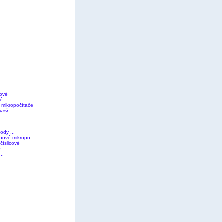
gové
vé
 mikropočítače
cové
ody ...
pové mikropo...
číslicové
..
..