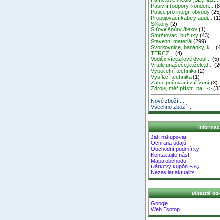
Pasivní (odpory, konden...
(8
Patice pro integr. obvody
(25
Propojovací kabely audi...
(1
Silikony
(2)
Síťové šnůry /flexo/
(1)
Smršťovací bužírky
(43)
Stavební materiál
(299)
Svorkovnice, banánky, k...
(4
TEROZ...
(4)
Vodiče,vícežilové,dvoul...
(5)
Vrtule,unašeče,kužele,d...
(2
Výpočetní technika
(2)
Vysílací technika
(1)
Zabezpečovací zařízení
(3)
Zdroje, měř.přístr., na...->
(3
Nové zboží ...
Všechno zboží ...
Informac
Jak nakupovat
Ochrana údajů
Obchodní podmínky
Kontaktujte nás!
Mapa obchodu
Dárkový kupón FAQ
Nezasílat aktuality
Důležité od
Google
Web Esotop