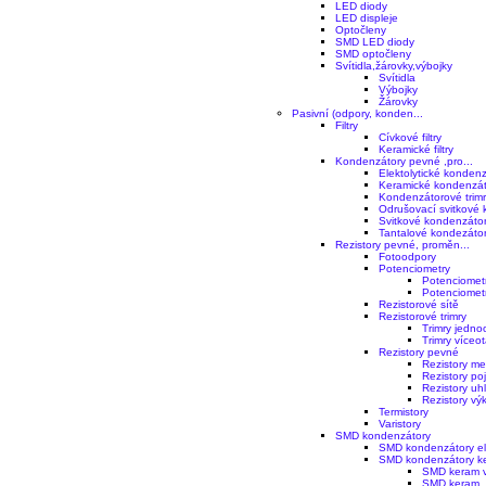
LED diody
LED displeje
Optočleny
SMD LED diody
SMD optočleny
Svítidla,žárovky,výbojky
Svítidla
Výbojky
Žárovky
Pasivní (odpory, konden...
Filtry
Cívkové filtry
Keramické filtry
Kondenzátory pevné ,pro...
Elektolytické kondenz
Keramické kondenzát
Kondenzátorové trim
Odrušovací svitkové k
Svitkové kondenzáto
Tantalové kondezáto
Rezistory pevné, proměn...
Fotoodpory
Potenciometry
Potenciomet
Potenciomet
Rezistorové sítě
Rezistorové trimry
Trimry jedn
Trimry víceo
Rezistory pevné
Rezistory met
Rezistory po
Rezistory uhl
Rezistory vý
Termistory
Varistory
SMD kondenzátory
SMD kondenzátory ele
SMD kondenzátory ke
SMD keram v
SMD keram. 