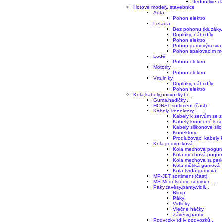
Jednotlivé č
Hotové modely, stavebnice
Auta
Pohon elektro
Letadla
Bez pohonu (kluzáky,v
Doplňky, náhr.díly
Pohon elektro
Pohon gumovým sva
Pohon spalovacím m
Lodě
Pohon elektro
Motorky
Pohon elektro
Vrtulníky
Doplňky, náhr.díly
Pohon elektro
Kola,kabely,podvozky,bi...
Guma,hadičky..
HORST sortiment (část)
Kabely, konektory..
Kabely k servům se ze
Kabely kroucené k s
Kabely silikonové sil
Konektory
Prodlužovací kabely k
Kola podvozková...
Kola mechová pogu
Kola mechová pogum
Kola mechová super
Kola měkká gumová
Kola tvrdá gumová
MP-JET sortiment (část)
MS Modelstudio sortimen...
Páky,závěsy,panty,vidli...
Blimp
Páky
Vidličky
Vlečné háčky
Závěsy,panty
Podvozky (díly podvozků...