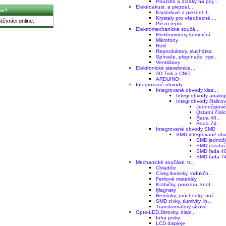
Pouzdra a držáky na poj...
Elektroakust. a piezoel...
ne?
Krystalové a piezoel. f...
Krystaly pro všeobecné ...
ěvníci online.
Piezo repro
Elektromechanické součá...
Elektromotory komerční
Mikrofony
Relé
Reproduktory, sluchátka
Spínače, přepínače, vyp...
Ventilátory
Elektronické stavebnice...
3D Tisk a CNC
ARDUINO
Integrované obvody...
Integrované obvody klas...
Integr.obvody analo
Integr.obvody číslico
Jednočipové
Ostatní čísli
Řada 40..
Řada 74..
Integrované obvody SMD
SMD integrované obv
SMD jednoči
SMD ostatní 
SMD řada 40
SMD řada 74
Mechanické součásti, tr...
Chladiče
Cívky,tlumivky, indukčn...
Feritové materiály
Krabičky, pouzdra, knof...
Magnety
Řemínky, průchodky, nož...
SMD cívky, tlumivky, in...
Transformátory síťové
Opto-LED,žárovky, displ...
Infra prvky
LCD displeje