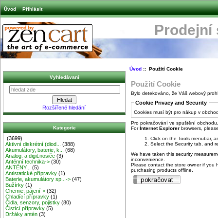
Úvod
Přihlásit
Prodejní
Úvod
:: Použití Cookie
Vyhledávaní
Použití Cookie
Bylo detekováno, že Váš webový prohl
Cookie Privacy and Security
Rozšířené hledání
Cookies musí být pro nákup v obcho
Pro pokračování ve spuštění obchodu,
Kategorie
For
Internet Explorer
browsers, please 
(3699)
Click on the Tools menubar, a
Aktivní diskrétní (diod...
(388)
Select the Security tab, and r
Akumulátory, baterie, k...
(68)
We have taken this security measuremen
Analog. a digit.nosiče
(3)
inconvenience.
Anténní technika->
(30)
Please contact the store owner if you h
ANTÉNY...
(5)
purchasing products offline.
Antistatické přípravky
(1)
Baterie, akumulátory sp...->
(47)
Bužírky
(1)
Chemie, pájení->
(32)
Chladící přípravky
(1)
Čidla, senzory, pojistky
(80)
Čistící přípravky
(5)
Držáky antén
(3)