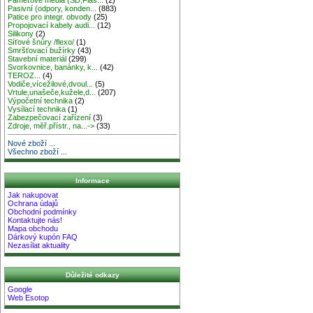
Pasivní (odpory, konden...
(883)
Patice pro integr. obvody
(25)
Propojovací kabely audi...
(12)
Silikony
(2)
Síťové šnůry /flexo/
(1)
Smršťovací bužírky
(43)
Stavební materiál
(299)
Svorkovnice, banánky, k...
(42)
TEROZ...
(4)
Vodiče,vícežilové,dvoul...
(5)
Vrtule,unašeče,kužele,d...
(207)
Výpočetní technika
(2)
Vysílací technika
(1)
Zabezpečovací zařízení
(3)
Zdroje, měř.přístr., na...->
(33)
Nové zboží ...
Všechno zboží ...
Informace
Jak nakupovat
Ochrana údajů
Obchodní podmínky
Kontaktujte nás!
Mapa obchodu
Dárkový kupón FAQ
Nezasílat aktuality
Důležité odkazy
Google
Web Esotop