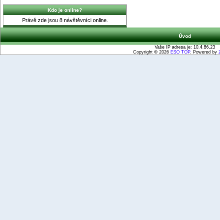
Kdo je online?
Právě zde jsou 8 návštěvníci online.
Úvod
Vaše IP adresa je: 10.4.86.23
Copyright © 2026
ESO TOP
. Powered by