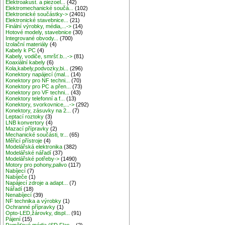
Elektroakust. a piezoel...
(42)
Elektromechanické součá...
(102)
Elektronické součástky->
(2401)
Elektronické stavebnice...
(21)
Finální výrobky, média,...->
(14)
Hotové modely, stavebnice
(30)
Integrované obvody...
(700)
Izolační materiály
(4)
Kabely k PC
(4)
Kabely, vodiče, smršť.b...->
(81)
Koaxiální kabely
(6)
Kola,kabely,podvozky,bi...
(296)
Konektory napájecí (mal...
(14)
Konektory pro NF techni...
(70)
Konektory pro PC a přen...
(73)
Konektory pro VF techni...
(43)
Konektory telefonní a f...
(13)
Konektory, svorkovnice,...->
(292)
Konektory, zásuvky na 2...
(7)
Leptací roztoky
(3)
LNB konvertory
(4)
Mazací přípravky
(2)
Mechanické součásti, tr...
(65)
Měřicí přístroje
(4)
Modelářská elektronika
(382)
Modelářské nářadí
(37)
Modelářské potřeby->
(1490)
Motory pro pohony,palivo
(117)
Nabíjecí
(7)
Nabíječe
(1)
Napájecí zdroje a adapt...
(7)
Nářadí
(18)
Nenabíjecí
(39)
NF technika a výrobky
(1)
Ochranné přípravky
(1)
Opto-LED,žárovky, displ...
(91)
Pájení
(15)
Paměťové média (SD,Flas...
(2)