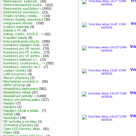
Vr
Elektroakust. a piezoel...
(42)
Elektromechanické součá...
(102)
Elektronické součástky->
(2401)
Elektronické stavebnice...
(21)
Finální výrobky, média,...->
(14)
Hotové modely, stavebnice
(30)
Integrované obvody...
(700)
Vr
Izolační materiály
(4)
Kabely k PC
(4)
Kabely, vodiče, smršť.b...->
(81)
Koaxiální kabely
(6)
Kola,kabely,podvozky,bi...
(296)
Konektory napájecí (mal...
(14)
Vrt
Konektory pro NF techni...
(70)
Konektory pro PC a přen...
(73)
Konektory pro VF techni...
(43)
Konektory telefonní a f...
(13)
Konektory, svorkovnice,...->
(292)
Konektory, zásuvky na 2...
(7)
Vrt
Leptací roztoky
(3)
LNB konvertory
(4)
Mazací přípravky
(2)
Mechanické součásti, tr...
(65)
Měřicí přístroje
(4)
Modelářská elektronika
(382)
Modelářské nářadí
(37)
Vrt
Modelářské potřeby->
(1490)
Motory pro pohony,palivo
(117)
Nabíjecí
(7)
Nabíječe
(1)
Napájecí zdroje a adapt...
(7)
Nářadí
(18)
Vrt
Nenabíjecí
(39)
NF technika a výrobky
(1)
Ochranné přípravky
(1)
Opto-LED,žárovky, displ...
(91)
Pájení
(15)
Paměťové média (SD,Flas...
(2)