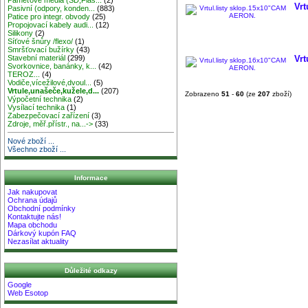
Vrt
Pasivní (odpory, konden...
(883)
Patice pro integr. obvody
(25)
Propojovací kabely audi...
(12)
Silikony
(2)
Síťové šnůry /flexo/
(1)
Smršťovací bužírky
(43)
Stavební materiál
(299)
Vrt
Svorkovnice, banánky, k...
(42)
TEROZ...
(4)
Vodiče,vícežilové,dvoul...
(5)
Vrtule,unašeče,kužele,d...
(207)
Zobrazeno
51
-
60
(ze
207
zboží)
Výpočetní technika
(2)
Vysílací technika
(1)
Zabezpečovací zařízení
(3)
Zdroje, měř.přístr., na...->
(33)
Nové zboží ...
Všechno zboží ...
Informace
Jak nakupovat
Ochrana údajů
Obchodní podmínky
Kontaktujte nás!
Mapa obchodu
Dárkový kupón FAQ
Nezasílat aktuality
Důležité odkazy
Google
Web Esotop