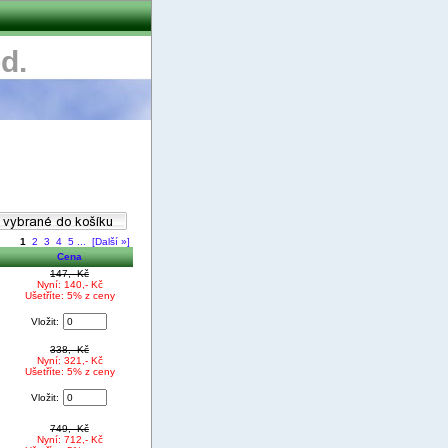
d.
1
2
3
4
5
...
[Další »]
Cena
147,- Kč
Nyní: 140,- Kč
Ušetříte: 5% z ceny
Vložit:
338,- Kč
Nyní: 321,- Kč
Ušetříte: 5% z ceny
Vložit:
749,- Kč
Nyní: 712,- Kč