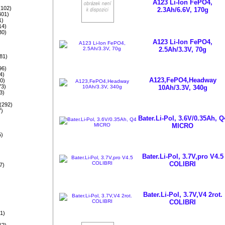
A123 Li-Ion FePO4,
)
(102)
2.3Ah/6.6V, 170g
401)
1)
14)
30)
A123 Li-Ion FePO4,
2.5Ah/3.3V, 70g
81)
96)
4)
A123,FePO4,Headway
0)
73)
10Ah/3.3V, 340g
3)
)
(292)
7)
Bater.Li-Pol, 3.6V/0.35Ah, Q
MICRO
5)
)
Bater.Li-Pol, 3.7V,pro V4.5
)
COLIBRI
7)
)
Bater.Li-Pol, 3.7V,V4 2rot.
COLIBRI
1)
(2)