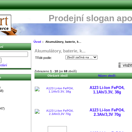
Prodejní slogan apo
Úvod
:: Akumulátory, baterie, k...
ní
Akumulátory, baterie, k...
Třídit podle:
edání
Zobrazeno
1
-
10
(ze
68
zboží)
Obrázek zboží
Název zboží-
e
)
A123 Li-Ion FePO4,
68)
1.1Ah/3.3V, 38g
47)
A123 Li-Ion FePO4,
2.3Ah/3,3V 70g