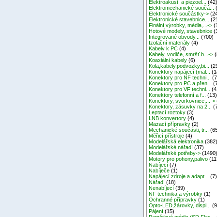
Elektroakust. a piezoel...
(42
Elektromechanické součá...
Elektronické součástky->
(2
Elektronické stavebnice...
(2
Finální výrobky, média,...->
(
Hotové modely, stavebnice
(
Integrované obvody...
(700)
Izolační materiály
(4)
Kabely k PC
(4)
Kabely, vodiče, smršť.b...->
(
Koaxiální kabely
(6)
Kola,kabely,podvozky,bi...
(2
Konektory napájecí (mal...
(1
Konektory pro NF techni...
(7
Konektory pro PC a přen...
(
Konektory pro VF techni...
(4
Konektory telefonní a f...
(13
Konektory, svorkovnice,...->
Konektory, zásuvky na 2...
(
Leptací roztoky
(3)
LNB konvertory
(4)
Mazací přípravky
(2)
Mechanické součásti, tr...
(6
Měřicí přístroje
(4)
Modelářská elektronika
(382
Modelářské nářadí
(37)
Modelářské potřeby->
(1490
Motory pro pohony,palivo
(11
Nabíjecí
(7)
Nabíječe
(1)
Napájecí zdroje a adapt...
(7
Nářadí
(18)
Nenabíjecí
(39)
NF technika a výrobky
(1)
Ochranné přípravky
(1)
Opto-LED,žárovky, displ...
(9
Pájení
(15)
Paměťové média (SD,Flas...