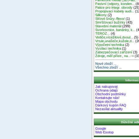
Pasivní (odpory, konden...
(8
Patice pro integr. obvody
(25
Propojovací kabely audi...
(1
Silikony
(2)
Síťové šnůry /flexo/
(1)
Smršťovací bužírky
(43)
Stavební materiál
(299)
Svorkovnice, banánky, k...
(4
TEROZ...
(4)
Vodiče,vícežilové,dvoul...
(5)
Vrtule,unašeče,kužele,d...
(2
Výpočetní technika
(2)
Vysílací technika
(1)
Zabezpečovací zařízení
(3)
Zdroje, měř.přístr., na...->
(3
Nové zboží ...
Všechno zboží ...
Informac
Jak nakupovat
Ochrana údajů
Obchodní podmínky
Kontaktujte nás!
Mapa obchodu
Dárkový kupón FAQ
Nezasílat aktuality
Důležité od
Google
Web Esotop