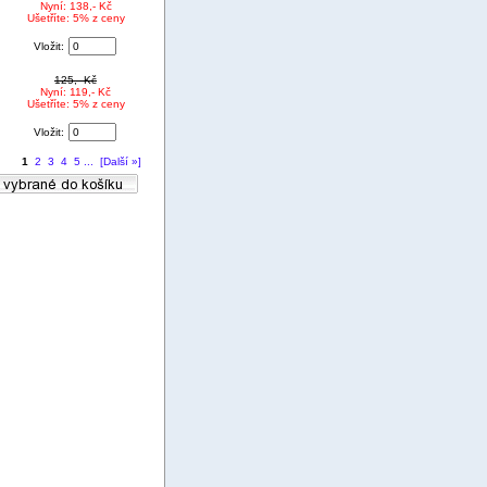
Nyní: 138,- Kč
Ušetříte: 5% z ceny
Vložit:
125,- Kč
Nyní: 119,- Kč
Ušetříte: 5% z ceny
Vložit:
1
2
3
4
5
...
[Další »]