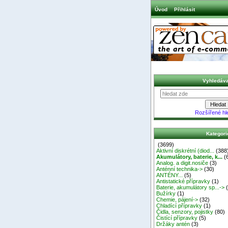
Úvod
Přihlásit
Vyhledáva
Rozšířené hl
Kategori
(3699)
Aktivní diskrétní (diod...
(388
Akumulátory, baterie, k...
(
Analog. a digit.nosiče
(3)
Anténní technika->
(30)
ANTÉNY...
(5)
Antistatické přípravky
(1)
Baterie, akumulátory sp...->
(
Bužírky
(1)
Chemie, pájení->
(32)
Chladící přípravky
(1)
Čidla, senzory, pojistky
(80)
Čistící přípravky
(5)
Držáky antén
(3)