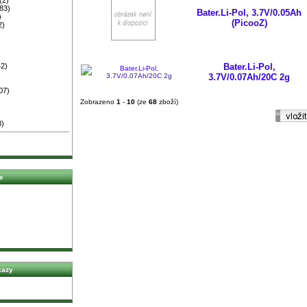
83)
Bater.Li-Pol, 3.7V/0.05Ah
)
(PicooZ)
2)
2)
Bater.Li-Pol,
3.7V/0.07Ah/20C 2g
07)
Zobrazeno
1
-
10
(ze
68
zboží)
3)
e
kazy