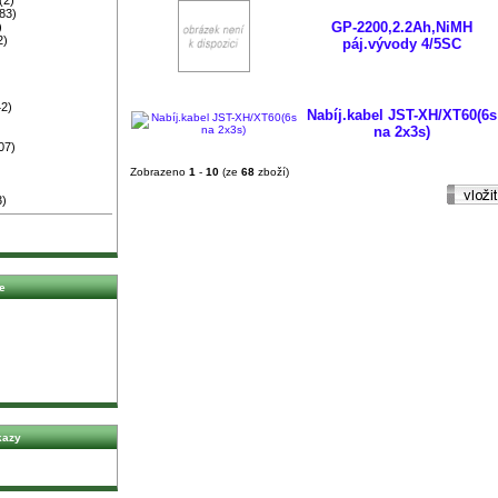
83)
GP-2200,2.2Ah,NiMH
)
2)
páj.vývody 4/5SC
2)
Nabíj.kabel JST-XH/XT60(6s
na 2x3s)
07)
Zobrazeno
1
-
10
(ze
68
zboží)
3)
e
kazy