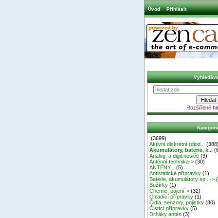
Úvod
Přihlásit
Vyhledáva
Rozšířené hl
Kategori
(3699)
Aktivní diskrétní (diod...
(388
Akumulátory, baterie, k...
(
Analog. a digit.nosiče
(3)
Anténní technika->
(30)
ANTÉNY...
(5)
Antistatické přípravky
(1)
Baterie, akumulátory sp...->
(
Bužírky
(1)
Chemie, pájení->
(32)
Chladící přípravky
(1)
Čidla, senzory, pojistky
(80)
Čistící přípravky
(5)
Držáky antén
(3)