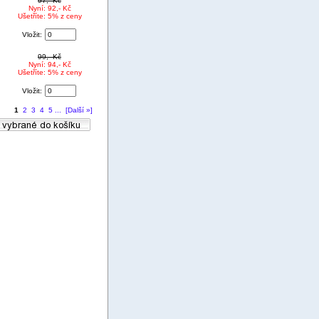
97,- Kč
Nyní: 92,- Kč
Ušetříte: 5% z ceny
Vložit:
99,- Kč
Nyní: 94,- Kč
Ušetříte: 5% z ceny
Vložit:
1
2
3
4
5
...
[Další »]