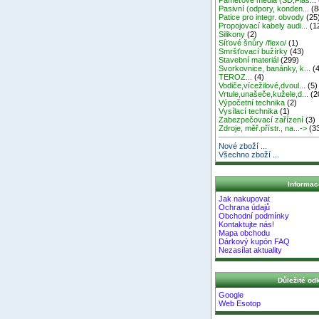
Pasivní (odpory, konden...
(8
Patice pro integr. obvody
(25
Propojovací kabely audi...
(1
Silikony
(2)
Síťové šnůry /flexo/
(1)
Smršťovací bužírky
(43)
Stavební materiál
(299)
Svorkovnice, banánky, k...
(4
TEROZ...
(4)
Vodiče,vícežilové,dvoul...
(5)
Vrtule,unašeče,kužele,d...
(2
Výpočetní technika
(2)
Vysílací technika
(1)
Zabezpečovací zařízení
(3)
Zdroje, měř.přístr., na...->
(3
Nové zboží ...
Všechno zboží ...
Informac
Jak nakupovat
Ochrana údajů
Obchodní podmínky
Kontaktujte nás!
Mapa obchodu
Dárkový kupón FAQ
Nezasílat aktuality
Důležité od
Google
Web Esotop