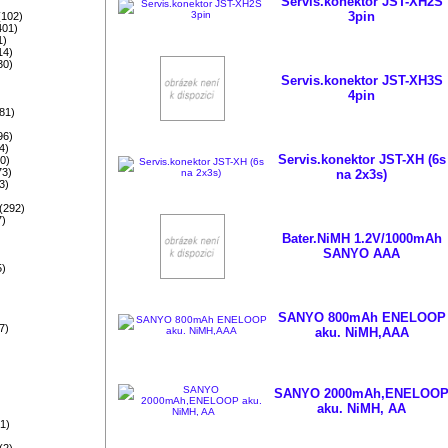
Servis.konektor JST-XH2S
)
3pin
(102)
401)
1)
14)
30)
Servis.konektor JST-XH3S
4pin
81)
96)
4)
Servis.konektor JST-XH (6s
0)
73)
na 2x3s)
3)
)
(292)
7)
Bater.NiMH 1.2V/1000mAh
SANYO AAA
5)
)
)
SANYO 800mAh ENELOOP
7)
aku. NiMH,AAA
)
SANYO 2000mAh,ENELOO
aku. NiMH, AA
1)
(2)