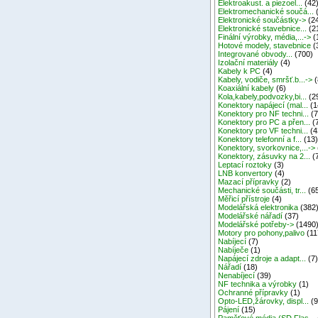
Elektroakust. a piezoel...
(42
Elektromechanické součá...
Elektronické součástky->
(2
Elektronické stavebnice...
(2
Finální výrobky, média,...->
(
Hotové modely, stavebnice
(
Integrované obvody...
(700)
Izolační materiály
(4)
Kabely k PC
(4)
Kabely, vodiče, smršť.b...->
(
Koaxiální kabely
(6)
Kola,kabely,podvozky,bi...
(2
Konektory napájecí (mal...
(1
Konektory pro NF techni...
(7
Konektory pro PC a přen...
(
Konektory pro VF techni...
(4
Konektory telefonní a f...
(13
Konektory, svorkovnice,...->
Konektory, zásuvky na 2...
(
Leptací roztoky
(3)
LNB konvertory
(4)
Mazací přípravky
(2)
Mechanické součásti, tr...
(6
Měřicí přístroje
(4)
Modelářská elektronika
(382
Modelářské nářadí
(37)
Modelářské potřeby->
(1490
Motory pro pohony,palivo
(11
Nabíjecí
(7)
Nabíječe
(1)
Napájecí zdroje a adapt...
(7
Nářadí
(18)
Nenabíjecí
(39)
NF technika a výrobky
(1)
Ochranné přípravky
(1)
Opto-LED,žárovky, displ...
(9
Pájení
(15)
Paměťové média (SD,Flas...