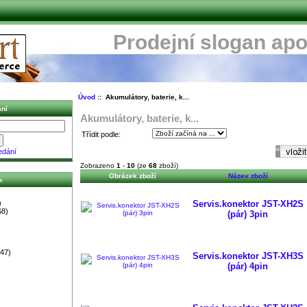
Prodejní slogan apo
Úvod
:: Akumulátory, baterie, k...
ní
Akumulátory, baterie, k...
Třídit podle:
edání
Zobrazeno
1
-
10
(ze
68
zboží)
Obrázek zboží
Název zboží
e
)
Servis.konektor JST-XH2S
68)
(pár) 3pin
47)
Servis.konektor JST-XH3S
(pár) 4pin