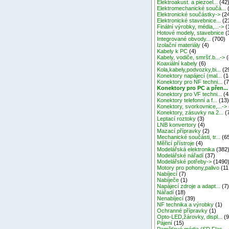
Elektroakust. a piezoel...
(42
Elektromechanické součá...
Elektronické součástky->
(2
Elektronické stavebnice...
(2
Finální výrobky, média,...->
(
Hotové modely, stavebnice
(
Integrované obvody...
(700)
Izolační materiály
(4)
Kabely k PC
(4)
Kabely, vodiče, smršť.b...->
(
Koaxiální kabely
(6)
Kola,kabely,podvozky,bi...
(2
Konektory napájecí (mal...
(1
Konektory pro NF techni...
(7
Konektory pro PC a přen...
Konektory pro VF techni...
(4
Konektory telefonní a f...
(13
Konektory, svorkovnice,...->
Konektory, zásuvky na 2...
(
Leptací roztoky
(3)
LNB konvertory
(4)
Mazací přípravky
(2)
Mechanické součásti, tr...
(6
Měřicí přístroje
(4)
Modelářská elektronika
(382
Modelářské nářadí
(37)
Modelářské potřeby->
(1490
Motory pro pohony,palivo
(11
Nabíjecí
(7)
Nabíječe
(1)
Napájecí zdroje a adapt...
(7
Nářadí
(18)
Nenabíjecí
(39)
NF technika a výrobky
(1)
Ochranné přípravky
(1)
Opto-LED,žárovky, displ...
(9
Pájení
(15)
Paměťové média (SD,Flas...