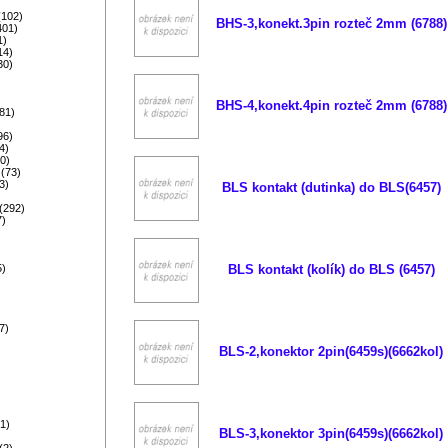
)
(102)
BHS-3,konekt.3pin rozteč 2mm (6788)
401)
1)
14)
30)
BHS-4,konekt.4pin rozteč 2mm (6788)
81)
96)
4)
0)
(73)
3)
BLS kontakt (dutinka) do BLS(6457)
)
(292)
7)
5)
BLS kontakt (kolík) do BLS (6457)
)
)
7)
BLS-2,konektor 2pin(6459s)(6662kol)
)
1)
BLS-3,konektor 3pin(6459s)(6662kol)
(2)