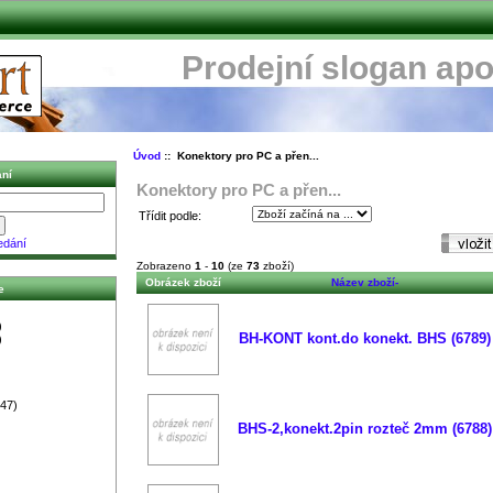
Prodejní slogan apo
Úvod
:: Konektory pro PC a přen...
ní
Konektory pro PC a přen...
Třídit podle:
edání
Zobrazeno
1
-
10
(ze
73
zboží)
Obrázek zboží
Název zboží-
e
)
BH-KONT kont.do konekt. BHS (6789)
)
47)
BHS-2,konekt.2pin rozteč 2mm (6788)