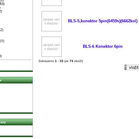
83)
)
2)
BLS-5,konektor 5pin(6459s)(6662kol)
2)
07)
BLS-6 Konektor 6pin
3)
Zobrazeno
1
-
10
(ze
73
zboží)
e
kazy