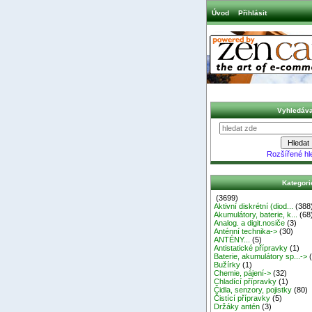
Úvod
Přihlásit
Vyhledáva
Rozšířené hl
Kategori
(3699)
Aktivní diskrétní (diod...
(388
Akumulátory, baterie, k...
(68
Analog. a digit.nosiče
(3)
Anténní technika->
(30)
ANTÉNY...
(5)
Antistatické přípravky
(1)
Baterie, akumulátory sp...->
(
Bužírky
(1)
Chemie, pájení->
(32)
Chladící přípravky
(1)
Čidla, senzory, pojistky
(80)
Čistící přípravky
(5)
Držáky antén
(3)