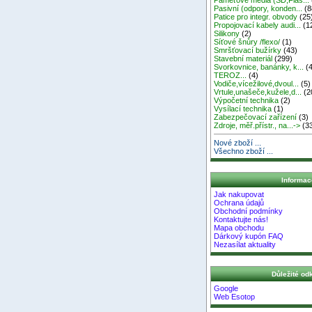
Pasivní (odpory, konden...
(8
Patice pro integr. obvody
(25
Propojovací kabely audi...
(1
Silikony
(2)
Síťové šnůry /flexo/
(1)
Smršťovací bužírky
(43)
Stavební materiál
(299)
Svorkovnice, banánky, k...
(4
TEROZ...
(4)
Vodiče,vícežilové,dvoul...
(5)
Vrtule,unašeče,kužele,d...
(2
Výpočetní technika
(2)
Vysílací technika
(1)
Zabezpečovací zařízení
(3)
Zdroje, měř.přístr., na...->
(3
Nové zboží ...
Všechno zboží ...
Informac
Jak nakupovat
Ochrana údajů
Obchodní podmínky
Kontaktujte nás!
Mapa obchodu
Dárkový kupón FAQ
Nezasílat aktuality
Důležité od
Google
Web Esotop