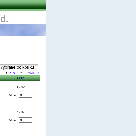
d.
1
2
3
4
5
...
[Další »]
Cena
2,- Kč
Vložit:
4,- Kč
Vložit: