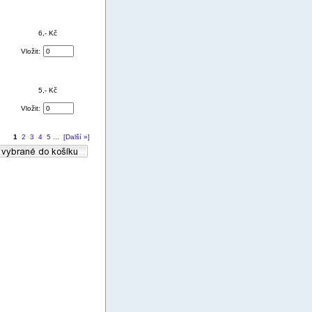
6,- Kč
Vložit:
5,- Kč
Vložit:
1
2
3
4
5
...
[Další »]