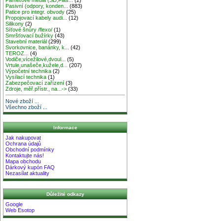
Pasivní (odpory, konden...
(883)
Patice pro integr. obvody
(25)
Propojovací kabely audi...
(12)
Silikony
(2)
Síťové šnůry /flexo/
(1)
Smršťovací bužírky
(43)
Stavební materiál
(299)
Svorkovnice, banánky, k...
(42)
TEROZ...
(4)
Vodiče,vícežilové,dvoul...
(5)
Vrtule,unašeče,kužele,d...
(207)
Výpočetní technika
(2)
Vysílací technika
(1)
Zabezpečovací zařízení
(3)
Zdroje, měř.přístr., na...->
(33)
Nové zboží ...
Všechno zboží ...
Informace
Jak nakupovat
Ochrana údajů
Obchodní podmínky
Kontaktujte nás!
Mapa obchodu
Dárkový kupón FAQ
Nezasílat aktuality
Důležité odkazy
Google
Web Esotop