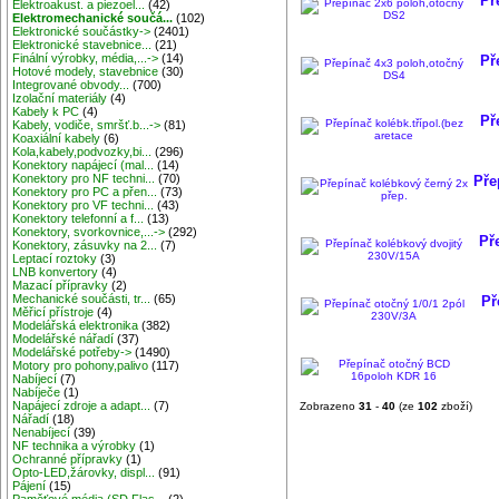
Př
Elektroakust. a piezoel...
(42)
Elektromechanické součá...
(102)
Elektronické součástky->
(2401)
Elektronické stavebnice...
(21)
Finální výrobky, média,...->
(14)
Př
Hotové modely, stavebnice
(30)
Integrované obvody...
(700)
Izolační materiály
(4)
Kabely k PC
(4)
Př
Kabely, vodiče, smršť.b...->
(81)
Koaxiální kabely
(6)
Kola,kabely,podvozky,bi...
(296)
Konektory napájecí (mal...
(14)
Konektory pro NF techni...
(70)
Pře
Konektory pro PC a přen...
(73)
Konektory pro VF techni...
(43)
Konektory telefonní a f...
(13)
Konektory, svorkovnice,...->
(292)
Př
Konektory, zásuvky na 2...
(7)
Leptací roztoky
(3)
LNB konvertory
(4)
Mazací přípravky
(2)
Mechanické součásti, tr...
(65)
Př
Měřicí přístroje
(4)
Modelářská elektronika
(382)
Modelářské nářadí
(37)
Modelářské potřeby->
(1490)
Motory pro pohony,palivo
(117)
Nabíjecí
(7)
Nabíječe
(1)
Napájecí zdroje a adapt...
(7)
Zobrazeno
31
-
40
(ze
102
zboží)
Nářadí
(18)
Nenabíjecí
(39)
NF technika a výrobky
(1)
Ochranné přípravky
(1)
Opto-LED,žárovky, displ...
(91)
Pájení
(15)
Paměťové média (SD,Flas...
(2)