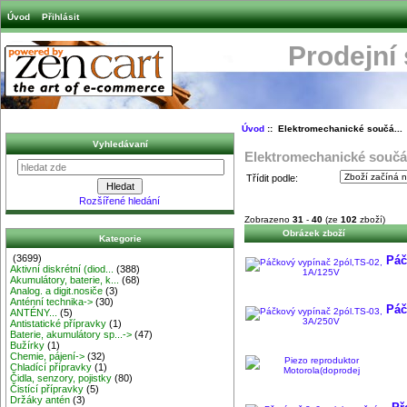
Úvod
Přihlásit
Prodejní
Úvod
:: Elektromechanické součá...
Vyhledávaní
Elektromechanické součá.
Třídit podle:
Rozšířené hledání
Zobrazeno
31
-
40
(ze
102
zboží)
Obrázek zboží
Kategorie
(3699)
Páč
Aktivní diskrétní (diod...
(388)
Akumulátory, baterie, k...
(68)
Analog. a digit.nosiče
(3)
Anténní technika->
(30)
Páč
ANTÉNY...
(5)
Antistatické přípravky
(1)
Baterie, akumulátory sp...->
(47)
Bužírky
(1)
Chemie, pájení->
(32)
Chladící přípravky
(1)
Čidla, senzory, pojistky
(80)
Čistící přípravky
(5)
Držáky antén
(3)