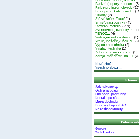
Pasivní (odpory, konden...
(8
Patice pro integr. obvody
(25
Propojovací kabely audi...
(1
Silikony
(2)
Síťové šnůry /flexo/
(1)
Smršťovací bužírky
(43)
Stavební materiál
(299)
Svorkovnice, banánky, k...
(4
TEROZ...
(4)
Vodiče,vícežilové,dvoul...
(5)
Vrtule,unašeče,kužele,d...
(2
Výpočetní technika
(2)
Vysílací technika
(1)
Zabezpečovací zařízení
(3)
Zdroje, měř.přístr., na...->
(3
Nové zboží ...
Všechno zboží ...
Informac
Jak nakupovat
Ochrana údajů
Obchodní podmínky
Kontaktujte nás!
Mapa obchodu
Dárkový kupón FAQ
Nezasílat aktuality
Důležité od
Google
Web Esotop