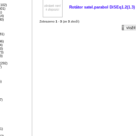
)
(102)
Rotátor satel.parabol DiSEq1.2(1.3)
401)
1)
14)
30)
Zobrazeno
1
-
3
(ze
3
zboží)
81)
96)
4)
0)
73)
3)
)
(292)
7)
5)
)
)
7)
)
1)
(2)