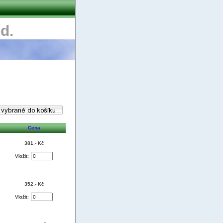
d.
Cena
381,- Kč
Vložit:
352,- Kč
Vložit: