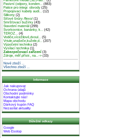
Pasivní (odpory, konden...
(883)
Patice pro integr. obvody
(25)
Propojovací kabely audi...
(12)
Silikony
(2)
Síťové šnůry /flexo/
(1)
Smršťovací bužírky
(43)
Stavební materiál
(299)
Svorkovnice, banánky, k...
(42)
TEROZ...
(4)
Vodiče,vícežilové,dvoul...
(5)
Vrtule,unašeče,kužele,d...
(207)
Výpočetní technika
(2)
Vysílací technika
(1)
Zabezpečovací zařízení
(3)
Zdroje, měř.přístr., na...->
(33)
Nové zboží ...
Všechno zboží ...
Informace
Jak nakupovat
Ochrana údajů
Obchodní podmínky
Kontaktujte nás!
Mapa obchodu
Dárkový kupón FAQ
Nezasílat aktuality
Důležité odkazy
Google
Web Esotop