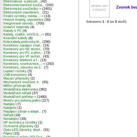
Elektroakust. a piezoel...
(42)
Elektromechanické součá...
(102)
Zvonek be
Elektronické součástky->
(2401)
Elektronické stavebnice...
(21)
Finální výrobky, média,...->
(14)
Hotové modely, stavebnice
(30)
Zobrazeno
1
-
3
(ze
3
zboží)
Integrované obvody...
(700)
Izolační materiály
(4)
Kabely k PC
(4)
Kabely, vodiče, smršť.b...->
(81)
Koaxiální kabely
(6)
Kola,kabely,podvozky,bi...
(296)
Konektory napájecí (mal...
(14)
Konektory pro NF techni...
(70)
Konektory pro PC a přen...
(73)
Konektory pro VF techni...
(43)
Konektory telefonní a f...
(13)
Konektory, svorkovnice,...->
(292)
Konektory, zásuvky na 2...
(7)
Leptací roztoky
(3)
LNB konvertory
(4)
Mazací přípravky
(2)
Mechanické součásti, tr...
(65)
Měřicí přístroje
(4)
Modelářská elektronika
(382)
Modelářské nářadí
(37)
Modelářské potřeby->
(1490)
Motory pro pohony,palivo
(117)
Nabíjecí
(7)
Nabíječe
(1)
Napájecí zdroje a adapt...
(7)
Nářadí
(18)
Nenabíjecí
(39)
NF technika a výrobky
(1)
Ochranné přípravky
(1)
Opto-LED,žárovky, displ...
(91)
Pájení
(15)
Paměťové média (SD,Flas...
(2)