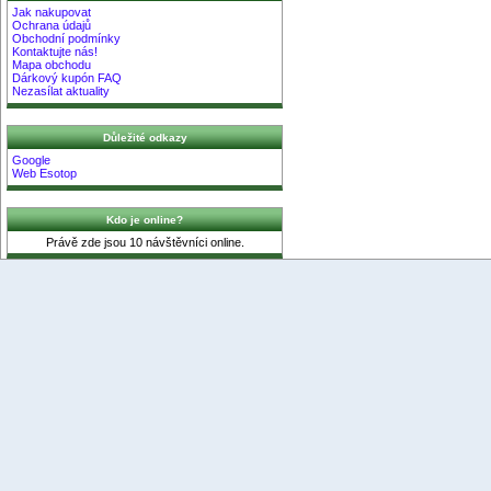
Jak nakupovat
Ochrana údajů
Obchodní podmínky
Kontaktujte nás!
Mapa obchodu
Dárkový kupón FAQ
Nezasílat aktuality
Důležité odkazy
Google
Web Esotop
Kdo je online?
Právě zde jsou 10 návštěvníci online.