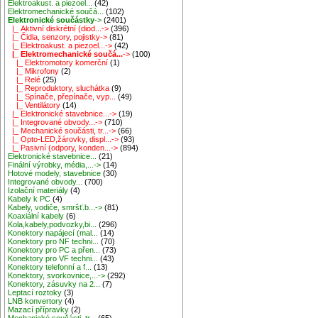
Elektroakust. a piezoel...
(42)
Elektromechanické součá...
(102)
Elektronické součástky
->
(2401)
|_ Aktivní diskrétní (diod...->
(396)
|_ Čidla, senzory, pojistky->
(81)
|_ Elektroakust. a piezoel...->
(42)
|_ Elektromechanické součá...
->
(100)
|_ Elektromotory komerční
(1)
|_ Mikrofony
(2)
|_ Relé
(25)
|_ Reproduktory, sluchátka
(9)
|_ Spínače, přepínače, vyp...
(49)
|_ Ventilátory
(14)
|_ Elektronické stavebnice...->
(19)
|_ Integrované obvody...->
(710)
|_ Mechanické součásti, tr...->
(66)
|_ Opto-LED,žárovky, displ...->
(93)
|_ Pasivní (odpory, konden...->
(894)
Elektronické stavebnice...
(21)
Finální výrobky, média,...->
(14)
Hotové modely, stavebnice
(30)
Integrované obvody...
(700)
Izolační materiály
(4)
Kabely k PC
(4)
Kabely, vodiče, smršť.b...->
(81)
Koaxiální kabely
(6)
Kola,kabely,podvozky,bi...
(296)
Konektory napájecí (mal...
(14)
Konektory pro NF techni...
(70)
Konektory pro PC a přen...
(73)
Konektory pro VF techni...
(43)
Konektory telefonní a f...
(13)
Konektory, svorkovnice,...->
(292)
Konektory, zásuvky na 2...
(7)
Leptací roztoky
(3)
LNB konvertory
(4)
Mazací přípravky
(2)
Mechanické součásti, tr...
(65)