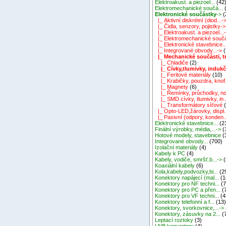
Elektroakust. a piezoel...
(42
Elektromechanické součá...
Elektronické součástky
->
(
|_ Aktivní diskrétní (diod...-
|_ Čidla, senzory, pojistky->
|_ Elektroakust. a piezoel...
|_ Elektromechanické součá
|_ Elektronické stavebnice..
|_ Integrované obvody...->
(
|_ Mechanické součásti, tr.
|_ Chladiče
(2)
|_ Cívky,tlumivky, indukč
|_ Feritové materiály
(10)
|_ Krabičky, pouzdra, knof.
|_ Magnety
(6)
|_ Řemínky, průchodky, no
|_ SMD cívky, tlumivky, in..
|_ Transformátory síťové
(
|_ Opto-LED,žárovky, displ.
|_ Pasivní (odpory, konden..
Elektronické stavebnice...
(2
Finální výrobky, média,...->
(
Hotové modely, stavebnice
(
Integrované obvody...
(700)
Izolační materiály
(4)
Kabely k PC
(4)
Kabely, vodiče, smršť.b...->
(
Koaxiální kabely
(6)
Kola,kabely,podvozky,bi...
(2
Konektory napájecí (mal...
(1
Konektory pro NF techni...
(7
Konektory pro PC a přen...
(
Konektory pro VF techni...
(4
Konektory telefonní a f...
(13
Konektory, svorkovnice,...->
Konektory, zásuvky na 2...
(
Leptací roztoky
(3)
LNB konvertory
(4)