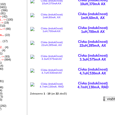
Cívka (indukčnost)
)
10uH,370mA AX
(102)
2401)
>
(396)
(81)
Cívka (indukčnost)
->
(42)
1mH,60mA, AX
...->
(100)
.->
(19)
710)
Cívka (indukčnost)
..
->
(66)
1uH,700mA AX
n...
(22)
..
(17)
Cívka (indukčnost)
22uH,285mA, AX
ž...
(4)
.
(4)
1)
Cívka (indukčnost)
..->
(93)
3.3uH,575mA AX
.->
(894)
1)
14)
30)
Cívka (indukčnost)
4,7uH,530mA AX
81)
Cívka (indukčnost)
4.7mH,130mA, RAD
96)
4)
0)
Zobrazeno
1
-
10
(ze
22
zboží)
73)
3)
)
(292)
7)