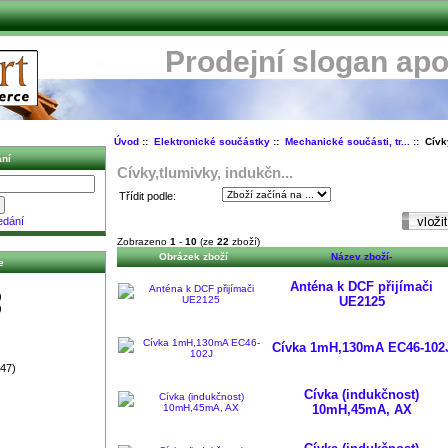
Prodejní slogan apo
Úvod
::
Elektronické součástky
::
Mechanické součásti, tr...
:: Cívk
ní
Cívky,tlumivky, indukčn...
Třídit podle:
edání
Zobrazeno
1
-
10
(ze
22
zboží)
Obrázek zboží
Název zboží-
e
Anténa k DCF přijímači
)
UE2125
)
Cívka 1mH,130mA EC46-102
47)
Cívka (indukčnost)
10mH,45mA, AX