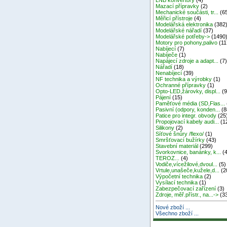
Mazací přípravky
(2)
Mechanické součásti, tr...
(6
Měřicí přístroje
(4)
Modelářská elektronika
(382
Modelářské nářadí
(37)
Modelářské potřeby->
(1490
Motory pro pohony,palivo
(11
Nabíjecí
(7)
Nabíječe
(1)
Napájecí zdroje a adapt...
(7
Nářadí
(18)
Nenabíjecí
(39)
NF technika a výrobky
(1)
Ochranné přípravky
(1)
Opto-LED,žárovky, displ...
(9
Pájení
(15)
Paměťové média (SD,Flas...
Pasivní (odpory, konden...
(8
Patice pro integr. obvody
(25
Propojovací kabely audi...
(1
Silikony
(2)
Síťové šnůry /flexo/
(1)
Smršťovací bužírky
(43)
Stavební materiál
(299)
Svorkovnice, banánky, k...
(4
TEROZ...
(4)
Vodiče,vícežilové,dvoul...
(5)
Vrtule,unašeče,kužele,d...
(2
Výpočetní technika
(2)
Vysílací technika
(1)
Zabezpečovací zařízení
(3)
Zdroje, měř.přístr., na...->
(3
Nové zboží ...
Všechno zboží ...