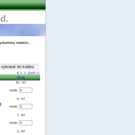
d.
y,tlumivky, indukčn...
1
2
3
[Další »]
Cena
61,- Kč
Vložit:
6,- Kč
J
Vložit:
7,- Kč
Vložit:
2,- Kč