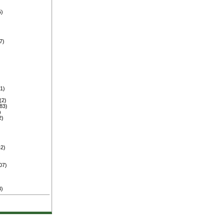
5)
)
)
7)
)
1)
(2)
83)
)
2)
2)
07)
3)