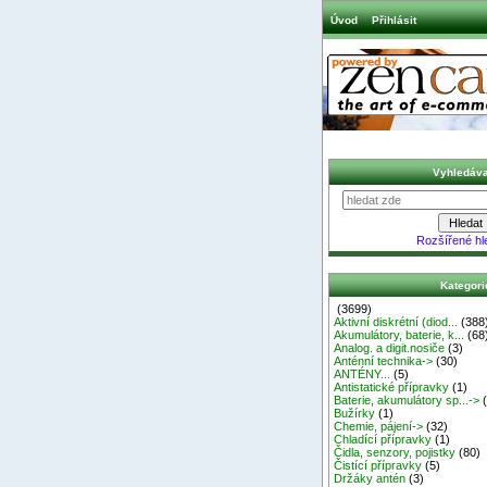
Úvod
Přihlásit
Vyhledáva
Rozšířené hl
Kategori
(3699)
Aktivní diskrétní (diod...
(388
Akumulátory, baterie, k...
(68
Analog. a digit.nosiče
(3)
Anténní technika->
(30)
ANTÉNY...
(5)
Antistatické přípravky
(1)
Baterie, akumulátory sp...->
(
Bužírky
(1)
Chemie, pájení->
(32)
Chladící přípravky
(1)
Čidla, senzory, pojistky
(80)
Čistící přípravky
(5)
Držáky antén
(3)