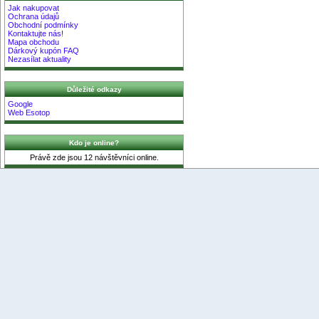
Jak nakupovat
Ochrana údajů
Obchodní podmínky
Kontaktujte nás!
Mapa obchodu
Dárkový kupón FAQ
Nezasílat aktuality
Důležité odkazy
Google
Web Esotop
Kdo je online?
Právě zde jsou 12 návštěvníci online.