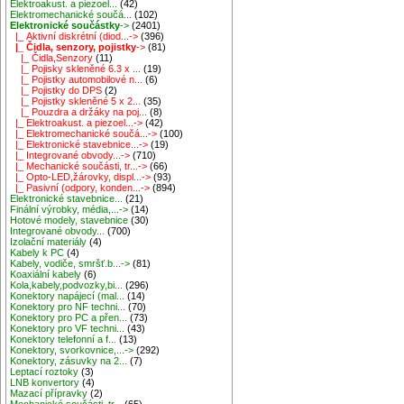
Elektroakust. a piezoel...
(42)
Elektromechanické součá...
(102)
Elektronické součástky
->
(2401)
|_ Aktivní diskrétní (diod...->
(396)
|_ Čidla, senzory, pojistky
->
(81)
|_ Čidla,Senzory
(11)
|_ Pojisky skleněné 6.3 x ...
(19)
|_ Pojistky automobilové n...
(6)
|_ Pojistky do DPS
(2)
|_ Pojistky skleněné 5 x 2...
(35)
|_ Pouzdra a držáky na poj...
(8)
|_ Elektroakust. a piezoel...->
(42)
|_ Elektromechanické součá...->
(100)
|_ Elektronické stavebnice...->
(19)
|_ Integrované obvody...->
(710)
|_ Mechanické součásti, tr...->
(66)
|_ Opto-LED,žárovky, displ...->
(93)
|_ Pasivní (odpory, konden...->
(894)
Elektronické stavebnice...
(21)
Finální výrobky, média,...->
(14)
Hotové modely, stavebnice
(30)
Integrované obvody...
(700)
Izolační materiály
(4)
Kabely k PC
(4)
Kabely, vodiče, smršť.b...->
(81)
Koaxiální kabely
(6)
Kola,kabely,podvozky,bi...
(296)
Konektory napájecí (mal...
(14)
Konektory pro NF techni...
(70)
Konektory pro PC a přen...
(73)
Konektory pro VF techni...
(43)
Konektory telefonní a f...
(13)
Konektory, svorkovnice,...->
(292)
Konektory, zásuvky na 2...
(7)
Leptací roztoky
(3)
LNB konvertory
(4)
Mazací přípravky
(2)
Mechanické součásti, tr...
(65)