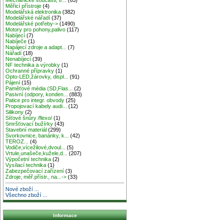
Měřicí přístroje
(4)
Modelářská elektronika
(382)
Modelářské nářadí
(37)
Modelářské potřeby->
(1490)
Motory pro pohony,palivo
(117)
Nabíjecí
(7)
Nabíječe
(1)
Napájecí zdroje a adapt...
(7)
Nářadí
(18)
Nenabíjecí
(39)
NF technika a výrobky
(1)
Ochranné přípravky
(1)
Opto-LED,žárovky, displ...
(91)
Pájení
(15)
Paměťové média (SD,Flas...
(2)
Pasivní (odpory, konden...
(883)
Patice pro integr. obvody
(25)
Propojovací kabely audi...
(12)
Silikony
(2)
Síťové šnůry /flexo/
(1)
Smršťovací bužírky
(43)
Stavební materiál
(299)
Svorkovnice, banánky, k...
(42)
TEROZ...
(4)
Vodiče,vícežilové,dvoul...
(5)
Vrtule,unašeče,kužele,d...
(207)
Výpočetní technika
(2)
Vysílací technika
(1)
Zabezpečovací zařízení
(3)
Zdroje, měř.přístr., na...->
(33)
Nové zboží ...
Všechno zboží ...
Informace