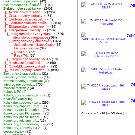
Elektroakust. a piezoel...
(42)
Elektromechanické součá...
(102)
74
Elektronické součástky
->
(2401)
|_ Aktivní diskrétní (diod...->
(396)
|_ Čidla, senzory, pojistky->
(81)
|_ Elektroakust. a piezoel...->
(42)
|_ Elektromechanické součá...->
(100)
|_ Elektronické stavebnice...->
(19)
|_ Integrované obvody...
->
(710)
|_ Integrované obvody klas...
->
(529)
74HC
|_ Integr.obvody analogové
(364)
|_ Integr.obvody číslicové
->
(165)
|_ Jednočipové mikropočítače
(15)
|_ Ostatní číslicové
(34)
|_ Řada 40..
(62)
|_ Řada 74..
(53)
|_ Integrované obvody SMD->
(181)
|_ Mechanické součásti, tr...->
(66)
|_ Opto-LED,žárovky, displ...->
(93)
|_ Pasivní (odpory, konden...->
(894)
Elektronické stavebnice...
(21)
Finální výrobky, média,...->
(14)
Hotové modely, stavebnice
(30)
Integrované obvody...
(700)
74
Izolační materiály
(4)
Kabely k PC
(4)
Kabely, vodiče, smršť.b...->
(81)
Koaxiální kabely
(6)
74
Kola,kabely,podvozky,bi...
(296)
Konektory napájecí (mal...
(14)
Konektory pro NF techni...
(70)
Konektory pro PC a přen...
(73)
Zobrazeno
1
-
10
(ze
53
zboží)
Konektory pro VF techni...
(43)
Konektory telefonní a f...
(13)
Konektory, svorkovnice,...->
(292)
Konektory, zásuvky na 2...
(7)
Leptací roztoky
(3)
LNB konvertory
(4)