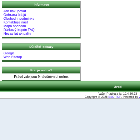
Informace
Jak nakupovat
Ochrana údajů
Obchodní podmínky
Kontaktujte nás!
Mapa obchodu
Dárkový kupón FAQ
Nezasílat aktuality
Důležité odkazy
Google
Web Esotop
Kdo je online?
Právě zde jsou 9 návštěvníci online.
Úvod
Vaše IP adresa je: 10.4.86.23
Copyright © 2026
ESO TOP
. Powered by