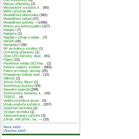
Mazací přípravky
(2)
Mechanické součásti, tr...
(65)
Měřicí přístroje
(4)
Modelářská elektronika
(382)
Modelářské nářadí
(37)
Modelářské potřeby->
(1490)
Motory pro pohony,palivo
(117)
Nabíjecí
(7)
Nabíječe
(1)
Napájecí zdroje a adapt...
(7)
Nářadí
(18)
Nenabíjecí
(39)
NF technika a výrobky
(1)
Ochranné přípravky
(1)
Opto-LED,žárovky, displ...
(91)
Pájení
(15)
Paměťové média (SD,Flas...
(2)
Pasivní (odpory, konden...
(883)
Patice pro integr. obvody
(25)
Propojovací kabely audi...
(12)
Silikony
(2)
Síťové šnůry /flexo/
(1)
Smršťovací bužírky
(43)
Stavební materiál
(299)
Svorkovnice, banánky, k...
(42)
TEROZ...
(4)
Vodiče,vícežilové,dvoul...
(5)
Vrtule,unašeče,kužele,d...
(207)
Výpočetní technika
(2)
Vysílací technika
(1)
Zabezpečovací zařízení
(3)
Zdroje, měř.přístr., na...->
(33)
Nové zboží ...
Všechno zboží ...