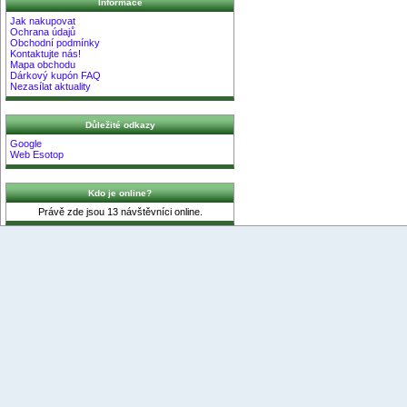
Informace
Jak nakupovat
Ochrana údajů
Obchodní podmínky
Kontaktujte nás!
Mapa obchodu
Dárkový kupón FAQ
Nezasílat aktuality
Důležité odkazy
Google
Web Esotop
Kdo je online?
Právě zde jsou 13 návštěvníci online.