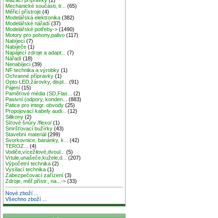
Mechanické součásti, tr...
(65)
Měřicí přístroje
(4)
Modelářská elektronika
(382)
Modelářské nářadí
(37)
Modelářské potřeby->
(1490)
Motory pro pohony,palivo
(117)
Nabíjecí
(7)
Nabíječe
(1)
Napájecí zdroje a adapt...
(7)
Nářadí
(18)
Nenabíjecí
(39)
NF technika a výrobky
(1)
Ochranné přípravky
(1)
Opto-LED,žárovky, displ...
(91)
Pájení
(15)
Paměťové média (SD,Flas...
(2)
Pasivní (odpory, konden...
(883)
Patice pro integr. obvody
(25)
Propojovací kabely audi...
(12)
Silikony
(2)
Síťové šnůry /flexo/
(1)
Smršťovací bužírky
(43)
Stavební materiál
(299)
Svorkovnice, banánky, k...
(42)
TEROZ...
(4)
Vodiče,vícežilové,dvoul...
(5)
Vrtule,unašeče,kužele,d...
(207)
Výpočetní technika
(2)
Vysílací technika
(1)
Zabezpečovací zařízení
(3)
Zdroje, měř.přístr., na...->
(33)
Nové zboží ...
Všechno zboží ...