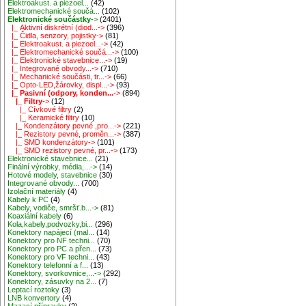
Elektroakust. a piezoel...
(42)
Elektromechanické součá...
(102)
Elektronické součástky
->
(2401)
|_ Aktivní diskrétní (diod...->
(396)
|_ Čidla, senzory, pojistky->
(81)
|_ Elektroakust. a piezoel...->
(42)
|_ Elektromechanické součá...->
(100)
|_ Elektronické stavebnice...->
(19)
|_ Integrované obvody...->
(710)
|_ Mechanické součásti, tr...->
(66)
|_ Opto-LED,žárovky, displ...->
(93)
|_ Pasivní (odpory, konden...
->
(894)
|_ Filtry
->
(12)
|_ Cívkové filtry
(2)
|_ Keramické filtry
(10)
|_ Kondenzátory pevné ,pro...->
(221)
|_ Rezistory pevné, proměn...->
(387)
|_ SMD kondenzátory->
(101)
|_ SMD rezistory pevné, pr...->
(173)
Elektronické stavebnice...
(21)
Finální výrobky, média,...->
(14)
Hotové modely, stavebnice
(30)
Integrované obvody...
(700)
Izolační materiály
(4)
Kabely k PC
(4)
Kabely, vodiče, smršť.b...->
(81)
Koaxiální kabely
(6)
Kola,kabely,podvozky,bi...
(296)
Konektory napájecí (mal...
(14)
Konektory pro NF techni...
(70)
Konektory pro PC a přen...
(73)
Konektory pro VF techni...
(43)
Konektory telefonní a f...
(13)
Konektory, svorkovnice,...->
(292)
Konektory, zásuvky na 2...
(7)
Leptací roztoky
(3)
LNB konvertory
(4)
Mazací přípravky
(2)