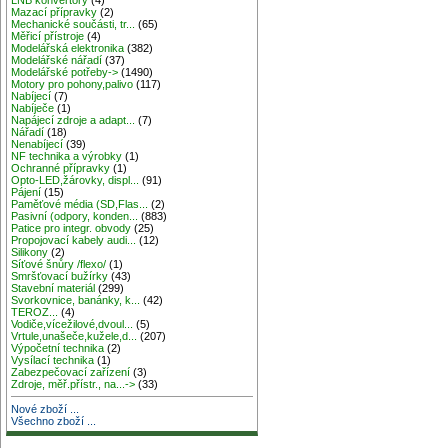
Mazací přípravky
(2)
Mechanické součásti, tr...
(65)
Měřicí přístroje
(4)
Modelářská elektronika
(382)
Modelářské nářadí
(37)
Modelářské potřeby->
(1490)
Motory pro pohony,palivo
(117)
Nabíjecí
(7)
Nabíječe
(1)
Napájecí zdroje a adapt...
(7)
Nářadí
(18)
Nenabíjecí
(39)
NF technika a výrobky
(1)
Ochranné přípravky
(1)
Opto-LED,žárovky, displ...
(91)
Pájení
(15)
Paměťové média (SD,Flas...
(2)
Pasivní (odpory, konden...
(883)
Patice pro integr. obvody
(25)
Propojovací kabely audi...
(12)
Silikony
(2)
Síťové šnůry /flexo/
(1)
Smršťovací bužírky
(43)
Stavební materiál
(299)
Svorkovnice, banánky, k...
(42)
TEROZ...
(4)
Vodiče,vícežilové,dvoul...
(5)
Vrtule,unašeče,kužele,d...
(207)
Výpočetní technika
(2)
Vysílací technika
(1)
Zabezpečovací zařízení
(3)
Zdroje, měř.přístr., na...->
(33)
Nové zboží ...
Všechno zboží ...