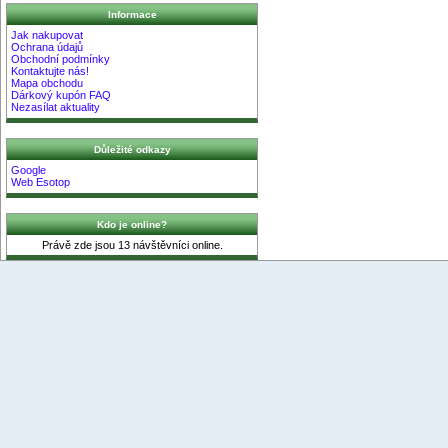
Informace
Jak nakupovat
Ochrana údajů
Obchodní podmínky
Kontaktujte nás!
Mapa obchodu
Dárkový kupón FAQ
Nezasílat aktuality
Důležité odkazy
Google
Web Esotop
Kdo je online?
Právě zde jsou 13 návštěvníci online.