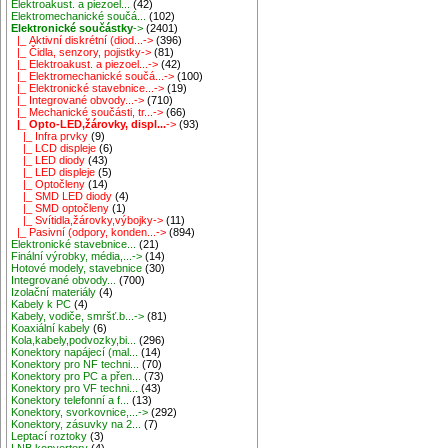
Elektroakust. a piezoel...
(42)
Elektromechanické součá...
(102)
Elektronické součástky
->
(2401)
|_ Aktivní diskrétní (diod...->
(396)
|_ Čidla, senzory, pojistky->
(81)
|_ Elektroakust. a piezoel...->
(42)
|_ Elektromechanické součá...->
(100)
|_ Elektronické stavebnice...->
(19)
|_ Integrované obvody...->
(710)
|_ Mechanické součásti, tr...->
(66)
|_ Opto-LED,žárovky, displ...
->
(93)
|_ Infra prvky
(9)
|_ LCD displeje
(6)
|_ LED diody
(43)
|_ LED displeje
(5)
|_ Optočleny
(14)
|_ SMD LED diody
(4)
|_ SMD optočleny
(1)
|_ Svítidla,žárovky,výbojky->
(11)
|_ Pasivní (odpory, konden...->
(894)
Elektronické stavebnice...
(21)
Finální výrobky, média,...->
(14)
Hotové modely, stavebnice
(30)
Integrované obvody...
(700)
Izolační materiály
(4)
Kabely k PC
(4)
Kabely, vodiče, smršť.b...->
(81)
Koaxiální kabely
(6)
Kola,kabely,podvozky,bi...
(296)
Konektory napájecí (mal...
(14)
Konektory pro NF techni...
(70)
Konektory pro PC a přen...
(73)
Konektory pro VF techni...
(43)
Konektory telefonní a f...
(13)
Konektory, svorkovnice,...->
(292)
Konektory, zásuvky na 2...
(7)
Leptací roztoky
(3)
LNB konvertory
(4)