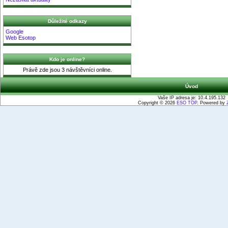
Důležité odkazy
Google
Web Esotop
Kdo je online?
Právě zde jsou 3 návštěvníci online.
Úvod
Vaše IP adresa je: 10.4.195.132
Copyright © 2026
ESO TOP
. Powered by