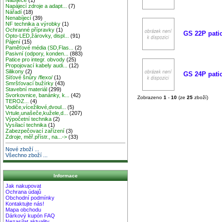
Napájecí zdroje a adapt...
(7)
Nářadí
(18)
Nenabíjecí
(39)
NF technika a výrobky
(1)
Ochranné přípravky
(1)
GS 22P pati
Opto-LED,žárovky, displ...
(91)
Pájení
(15)
Paměťové média (SD,Flas...
(2)
Pasivní (odpory, konden...
(883)
Patice pro integr. obvody
(25)
Propojovací kabely audi...
(12)
Silikony
(2)
GS 24P pati
Síťové šnůry /flexo/
(1)
Smršťovací bužírky
(43)
Stavební materiál
(299)
Svorkovnice, banánky, k...
(42)
Zobrazeno
1
-
10
(ze
25
zboží)
TEROZ...
(4)
Vodiče,vícežilové,dvoul...
(5)
Vrtule,unašeče,kužele,d...
(207)
Výpočetní technika
(2)
Vysílací technika
(1)
Zabezpečovací zařízení
(3)
Zdroje, měř.přístr., na...->
(33)
Nové zboží ...
Všechno zboží ...
Informace
Jak nakupovat
Ochrana údajů
Obchodní podmínky
Kontaktujte nás!
Mapa obchodu
Dárkový kupón FAQ
Nezasílat aktuality