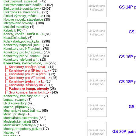
Elektroakust. a piezoel...
(42)
Elektromechanické součá...
(102)
GS 14P p
Elektronické součástky->
(2401)
Elektronické stavebnice...
(21)
Finální výrobky, média,...->
(14)
Hotové modely, stavebnice
(30)
Integrované obvody...
(700)
Izolační materiály
(4)
Kabely k PC
(4)
GS 
Kabely, vodiče, smršť.b...->
(81)
Koaxiální kabely
(6)
Kola,kabely,podvozky,bi...
(296)
Konektory napájecí (mal...
(14)
Konektory pro NF techni...
(70)
Konektory pro PC a přen...
(73)
Konektory pro VF techni...
(43)
GS 16P p
Konektory telefonní a f...
(13)
Konektory, svorkovnice,...
->
(292)
|_ Konektory napájecí (mal...
(14)
|_ Konektory pro NF techni...->
(72)
|_ Konektory pro PC a přen...
(73)
|_ Konektory pro VF techni...->
(45)
|_ Konektory telefonní a f...
(13)
GS 18P p
|_ Konektory, zásuvky na 2...
(7)
|_ Patice pro integr. obvody
(25)
|_ Svorkovnice, banánky, k...->
(43)
Konektory, zásuvky na 2...
(7)
Leptací roztoky
(3)
LNB konvertory
(4)
GS 
Mazací přípravky
(2)
Mechanické součásti, tr...
(65)
Měřicí přístroje
(4)
Modelářská elektronika
(382)
Modelářské nářadí
(37)
Modelářské potřeby->
(1490)
Motory pro pohony,palivo
(117)
GS 20P pati
Nabíjecí
(7)
Nabíječe
(1)