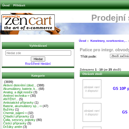
Úvod
Přihlásit
Prodejní
Úvod
::
Konektory, svorkovnice,...
:
Vyhledávaní
Patice pro integr. obvod
Třídit podle:
Rozšířené hledání
Zobrazeno
1
-
10
(ze
25
zboží)
Obrázek zboží
Kategorie
(3699)
Aktivní diskrétní (diod...
(388)
GS 10P p
Akumulátory, baterie, k...
(68)
Analog. a digit.nosiče
(3)
Anténní technika->
(30)
ANTÉNY...
(5)
Antistatické přípravky
(1)
Baterie, akumulátory sp...->
(47)
Bužírky
(1)
GS 
Chemie, pájení->
(32)
Chladící přípravky
(1)
Čidla, senzory, pojistky
(80)
Čistící přípravky
(5)
Držáky antén
(3)