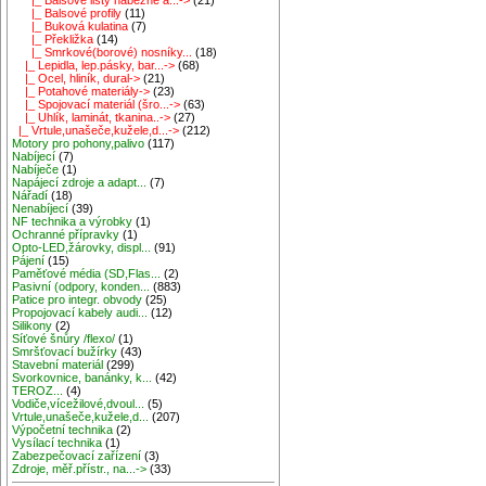
|_ Balsové profily
(11)
|_ Buková kulatina
(7)
|_ Překližka
(14)
|_ Smrkové(borové) nosníky...
(18)
|_ Lepidla, lep.pásky, bar...->
(68)
|_ Ocel, hliník, dural->
(21)
|_ Potahové materiály->
(23)
|_ Spojovací materiál (šro...->
(63)
|_ Uhlík, laminát, tkanina..->
(27)
|_ Vrtule,unašeče,kužele,d...->
(212)
Motory pro pohony,palivo
(117)
Nabíjecí
(7)
Nabíječe
(1)
Napájecí zdroje a adapt...
(7)
Nářadí
(18)
Nenabíjecí
(39)
NF technika a výrobky
(1)
Ochranné přípravky
(1)
Opto-LED,žárovky, displ...
(91)
Pájení
(15)
Paměťové média (SD,Flas...
(2)
Pasivní (odpory, konden...
(883)
Patice pro integr. obvody
(25)
Propojovací kabely audi...
(12)
Silikony
(2)
Síťové šnůry /flexo/
(1)
Smršťovací bužírky
(43)
Stavební materiál
(299)
Svorkovnice, banánky, k...
(42)
TEROZ...
(4)
Vodiče,vícežilové,dvoul...
(5)
Vrtule,unašeče,kužele,d...
(207)
Výpočetní technika
(2)
Vysílací technika
(1)
Zabezpečovací zařízení
(3)
Zdroje, měř.přístr., na...->
(33)