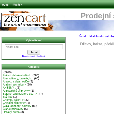
Úvod
Přihlásit
Prodejní
Úvod
::
Modelářské potřeb
Vyhledávaní
Dřevo, balsa, překl
Rozšířené hledání
Kategorie
(3699)
Aktivní diskrétní (diod...
(388)
Akumulátory, baterie, k...
(68)
Analog. a digit.nosiče
(3)
Anténní technika->
(30)
ANTÉNY...
(5)
Antistatické přípravky
(1)
Baterie, akumulátory sp...->
(47)
Bužírky
(1)
Chemie, pájení->
(32)
Chladící přípravky
(1)
Čidla, senzory, pojistky
(80)
Čistící přípravky
(5)
Držáky antén
(3)