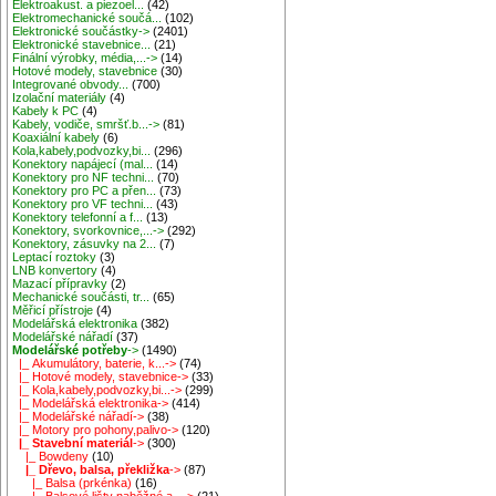
Elektroakust. a piezoel...
(42)
Elektromechanické součá...
(102)
Elektronické součástky->
(2401)
Elektronické stavebnice...
(21)
Finální výrobky, média,...->
(14)
Hotové modely, stavebnice
(30)
Integrované obvody...
(700)
Izolační materiály
(4)
Kabely k PC
(4)
Kabely, vodiče, smršť.b...->
(81)
Koaxiální kabely
(6)
Kola,kabely,podvozky,bi...
(296)
Konektory napájecí (mal...
(14)
Konektory pro NF techni...
(70)
Konektory pro PC a přen...
(73)
Konektory pro VF techni...
(43)
Konektory telefonní a f...
(13)
Konektory, svorkovnice,...->
(292)
Konektory, zásuvky na 2...
(7)
Leptací roztoky
(3)
LNB konvertory
(4)
Mazací přípravky
(2)
Mechanické součásti, tr...
(65)
Měřicí přístroje
(4)
Modelářská elektronika
(382)
Modelářské nářadí
(37)
Modelářské potřeby
->
(1490)
|_ Akumulátory, baterie, k...->
(74)
|_ Hotové modely, stavebnice->
(33)
|_ Kola,kabely,podvozky,bi...->
(299)
|_ Modelářská elektronika->
(414)
|_ Modelářské nářadí->
(38)
|_ Motory pro pohony,palivo->
(120)
|_ Stavební materiál
->
(300)
|_ Bowdeny
(10)
|_ Dřevo, balsa, překližka
->
(87)
|_ Balsa (prkénka)
(16)
|_ Balsové lišty naběžné a...->
(21)