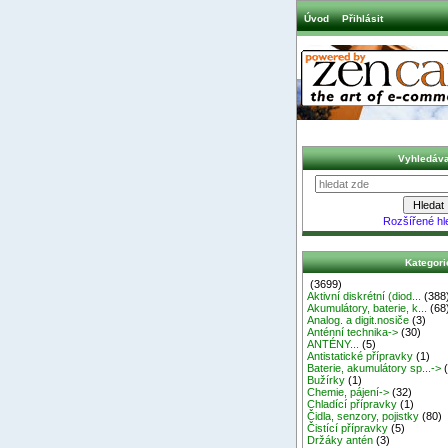
Úvod
Přihlásit
Vyhledáva
Rozšířené hl
Kategori
(3699)
Aktivní diskrétní (diod...
(388
Akumulátory, baterie, k...
(68
Analog. a digit.nosiče
(3)
Anténní technika->
(30)
ANTÉNY...
(5)
Antistatické přípravky
(1)
Baterie, akumulátory sp...->
(
Bužírky
(1)
Chemie, pájení->
(32)
Chladící přípravky
(1)
Čidla, senzory, pojistky
(80)
Čistící přípravky
(5)
Držáky antén
(3)