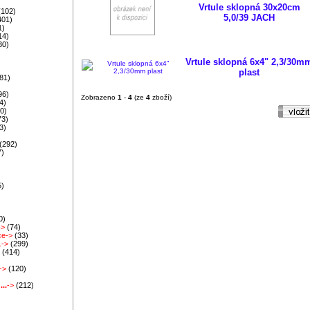
)
Vrtule sklopná 30x20cm
(102)
5,0/39 JACH
401)
1)
14)
30)
Vrtule sklopná 6x4" 2,3/30m
plast
81)
96)
Zobrazeno
1
-
4
(ze
4
zboží)
4)
0)
73)
3)
)
(292)
7)
5)
)
0)
->
(74)
ce->
(33)
.->
(299)
>
(414)
)
->
(120)
)
..
->
(212)