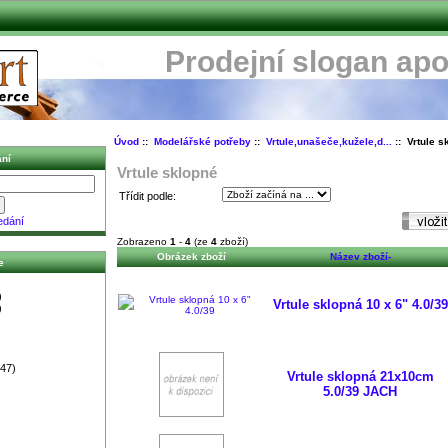
Prodejní slogan apo
Úvod
::
Modelářské potřeby
::
Vrtule,unašeče,kužele,d...
:: Vrtule s
ní
Vrtule sklopné
Třídit podle:
edání
Zobrazeno
1
-
4
(ze
4
zboží)
Obrázek zboží
Název zboží-
e
)
Vrtule sklopná 10 x 6" 4.0/39
)
47)
Vrtule sklopná 21x10cm
5.0/39 JACH