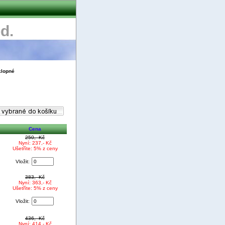
d.
klopné
Cena
250,- Kč
Nyní: 237,- Kč
Ušetříte: 5% z ceny
Vložit:
383,- Kč
Nyní: 363,- Kč
Ušetříte: 5% z ceny
Vložit:
436,- Kč
Nyní: 414,- Kč