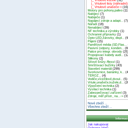
|_ Vrtulové listy (náhradní)
|_ Vrtulové unašeče->
(16
Motory pro pohony,palivo
(11
Nabíjecí
(7)
Nabíječe
(1)
Napájecí zdroje a adapt...
(7
Nářadí
(18)
Nenabíjecí
(39)
NF technika a výrobky
(1)
Ochranné přípravky
(1)
Opto-LED,žárovky, displ...
(9
Pájení
(15)
Paměťové média (SD,Flas...
Pasivní (odpory, konden...
(8
Patice pro integr. obvody
(25
Propojovací kabely audi...
(1
Silikony
(2)
Síťové šnůry /flexo/
(1)
Smršťovací bužírky
(43)
Stavební materiál
(299)
Svorkovnice, banánky, k...
(4
TEROZ...
(4)
Vodiče,vícežilové,dvoul...
(5)
Vrtule,unašeče,kužele,d...
(2
Výpočetní technika
(2)
Vysílací technika
(1)
Zabezpečovací zařízení
(3)
Zdroje, měř.přístr., na...->
(3
Nové zboží ...
Všechno zboží ...
Informac
Jak nakupovat
Ochrana údajů