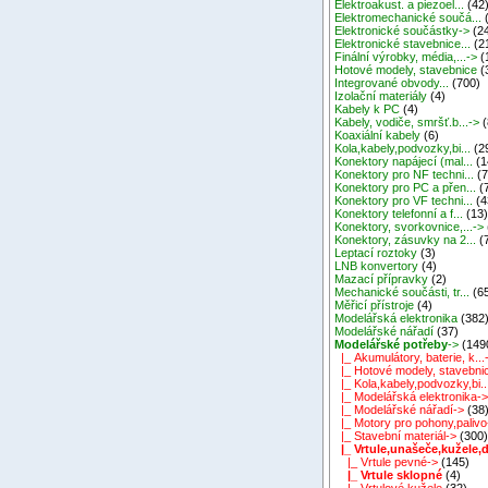
Elektroakust. a piezoel...
(42
Elektromechanické součá...
Elektronické součástky->
(2
Elektronické stavebnice...
(2
Finální výrobky, média,...->
(
Hotové modely, stavebnice
(
Integrované obvody...
(700)
Izolační materiály
(4)
Kabely k PC
(4)
Kabely, vodiče, smršť.b...->
(
Koaxiální kabely
(6)
Kola,kabely,podvozky,bi...
(2
Konektory napájecí (mal...
(1
Konektory pro NF techni...
(7
Konektory pro PC a přen...
(
Konektory pro VF techni...
(4
Konektory telefonní a f...
(13
Konektory, svorkovnice,...->
Konektory, zásuvky na 2...
(
Leptací roztoky
(3)
LNB konvertory
(4)
Mazací přípravky
(2)
Mechanické součásti, tr...
(6
Měřicí přístroje
(4)
Modelářská elektronika
(382
Modelářské nářadí
(37)
Modelářské potřeby
->
(149
|_ Akumulátory, baterie, k...
|_ Hotové modely, stavebni
|_ Kola,kabely,podvozky,bi..
|_ Modelářská elektronika-
|_ Modelářské nářadí->
(38
|_ Motory pro pohony,palivo
|_ Stavební materiál->
(300
|_ Vrtule,unašeče,kužele,d.
|_ Vrtule pevné->
(145)
|_ Vrtule sklopné
(4)
|_ Vrtulové kužele
(32)