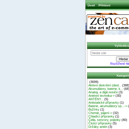
Úvod
Přihlásit
Vyhledáva
Rozšířené hl
Kategori
(3699)
Aktivní diskrétní (diod...
(388
Akumulátory, baterie, k...
(68
Analog. a digit.nosiče
(3)
Anténní technika->
(30)
ANTÉNY...
(5)
Antistatické přípravky
(1)
Baterie, akumulátory sp...->
(
Bužírky
(1)
Chemie, pájení->
(32)
Chladící přípravky
(1)
Čidla, senzory, pojistky
(80)
Čistící přípravky
(5)
Držáky antén
(3)