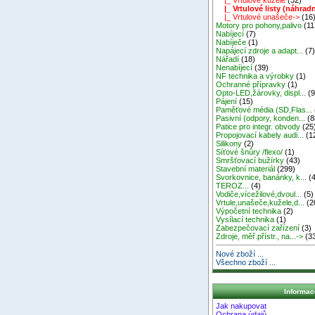
|_ Vrtulové listy (náhradn
|_ Vrtulové unašeče->
(16
Motory pro pohony,palivo
(11
Nabíjecí
(7)
Nabíječe
(1)
Napájecí zdroje a adapt...
(7
Nářadí
(18)
Nenabíjecí
(39)
NF technika a výrobky
(1)
Ochranné přípravky
(1)
Opto-LED,žárovky, displ...
(9
Pájení
(15)
Paměťové média (SD,Flas...
Pasivní (odpory, konden...
(8
Patice pro integr. obvody
(25
Propojovací kabely audi...
(1
Silikony
(2)
Síťové šnůry /flexo/
(1)
Smršťovací bužírky
(43)
Stavební materiál
(299)
Svorkovnice, banánky, k...
(4
TEROZ...
(4)
Vodiče,vícežilové,dvoul...
(5)
Vrtule,unašeče,kužele,d...
(2
Výpočetní technika
(2)
Vysílací technika
(1)
Zabezpečovací zařízení
(3)
Zdroje, měř.přístr., na...->
(3
Nové zboží ...
Všechno zboží ...
Informac
Jak nakupovat
Ochrana údajů