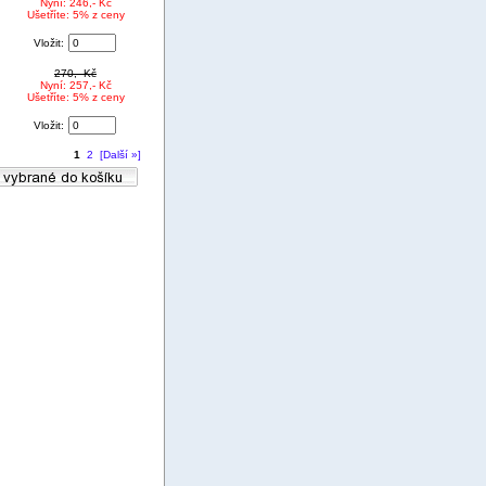
Nyní: 246,- Kč
Ušetříte: 5% z ceny
Vložit:
270,- Kč
Nyní: 257,- Kč
Ušetříte: 5% z ceny
Vložit:
1
2
[Další »]