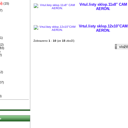
í)
(15)
Vrtul.listy sklop.11x8" CAM
)
AERON.
7)
)
Vrtul.listy sklop.12x10"CAM
AERON.
1)
Zobrazeno
1
-
10
(ze
15
zboží)
(2)
83)
)
2)
2)
07)
3)
e