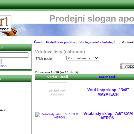
Prodejní slogan apo
Úvod
::
Modelářské potřeby
::
Vrtule,unašeče,kužele,d...
:: Vrtulové 
ní
Vrtulové listy (náhradní)
Třídit podle:
edání
Zobrazeno
1
-
10
(ze
15
zboží)
Obrázek zboží
Název zboží-
e
)
Vrtul.listy sklop. 13x8"
)
MAYATECH
47)
Vrtul.listy sklop. 7x6" CAM
AERON.