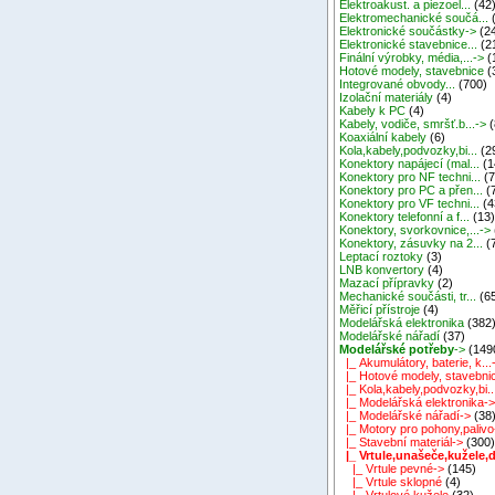
Elektroakust. a piezoel...
(42
Elektromechanické součá...
Elektronické součástky->
(2
Elektronické stavebnice...
(2
Finální výrobky, média,...->
(
Hotové modely, stavebnice
(
Integrované obvody...
(700)
Izolační materiály
(4)
Kabely k PC
(4)
Kabely, vodiče, smršť.b...->
(
Koaxiální kabely
(6)
Kola,kabely,podvozky,bi...
(2
Konektory napájecí (mal...
(1
Konektory pro NF techni...
(7
Konektory pro PC a přen...
(
Konektory pro VF techni...
(4
Konektory telefonní a f...
(13
Konektory, svorkovnice,...->
Konektory, zásuvky na 2...
(
Leptací roztoky
(3)
LNB konvertory
(4)
Mazací přípravky
(2)
Mechanické součásti, tr...
(6
Měřicí přístroje
(4)
Modelářská elektronika
(382
Modelářské nářadí
(37)
Modelářské potřeby
->
(149
|_ Akumulátory, baterie, k...
|_ Hotové modely, stavebni
|_ Kola,kabely,podvozky,bi..
|_ Modelářská elektronika-
|_ Modelářské nářadí->
(38
|_ Motory pro pohony,palivo
|_ Stavební materiál->
(300
|_ Vrtule,unašeče,kužele,d.
|_ Vrtule pevné->
(145)
|_ Vrtule sklopné
(4)
|_ Vrtulové kužele
(32)