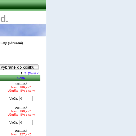
d.
listy (náhradní)
1
2
[Další »]
Cena
198,- Kč
Nyní: 189,- Kč
Ušetříte: 5% z ceny
Vložit:
209,- Kč
Nyní: 198,- Kč
Ušetříte: 5% z ceny
Vložit:
239,- Kč
Nyní: 227,- Kč