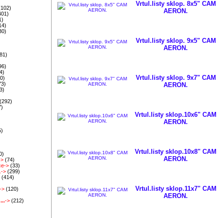
)
Vrtul.listy sklop. 8x5" CAM
(102)
AERON.
401)
1)
14)
30)
Vrtul.listy sklop. 9x5" CAM
AERON.
81)
96)
4)
Vrtul.listy sklop. 9x7" CAM
0)
73)
AERON.
3)
)
(292)
7)
Vrtul.listy sklop.10x6" CAM
AERON.
5)
)
Vrtul.listy sklop.10x8" CAM
0)
AERON.
->
(74)
ce->
(33)
.->
(299)
>
(414)
)
Vrtul.listy sklop.11x7" CAM
->
(120)
)
AERON.
..
->
(212)