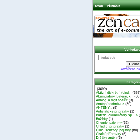
Úvod
Přihlásit
Vyhledáva
Rozšířené hl
Kategori
(3699)
Aktivní diskrétní (diod...
(388
Akumulátory, baterie, k...
(68
Analog. a digit.nosiče
(3)
Anténní technika->
(30)
ANTÉNY...
(5)
Antistatické přípravky
(1)
Baterie, akumulátory sp...->
(
Bužírky
(1)
Chemie, pájení->
(32)
Chladící přípravky
(1)
Čidla, senzory, pojistky
(80)
Čistící přípravky
(5)
Držáky antén
(3)