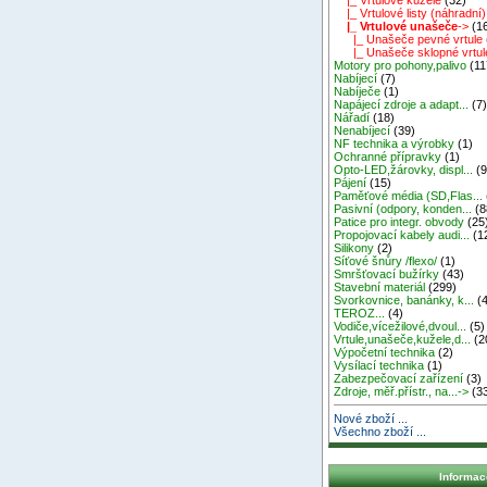
|_ Vrtulové listy (náhradní)
|_ Vrtulové unašeče
->
(1
|_ Unašeče pevné vrtule
|_ Unašeče sklopné vrtul
Motory pro pohony,palivo
(11
Nabíjecí
(7)
Nabíječe
(1)
Napájecí zdroje a adapt...
(7
Nářadí
(18)
Nenabíjecí
(39)
NF technika a výrobky
(1)
Ochranné přípravky
(1)
Opto-LED,žárovky, displ...
(9
Pájení
(15)
Paměťové média (SD,Flas...
Pasivní (odpory, konden...
(8
Patice pro integr. obvody
(25
Propojovací kabely audi...
(1
Silikony
(2)
Síťové šnůry /flexo/
(1)
Smršťovací bužírky
(43)
Stavební materiál
(299)
Svorkovnice, banánky, k...
(4
TEROZ...
(4)
Vodiče,vícežilové,dvoul...
(5)
Vrtule,unašeče,kužele,d...
(2
Výpočetní technika
(2)
Vysílací technika
(1)
Zabezpečovací zařízení
(3)
Zdroje, měř.přístr., na...->
(3
Nové zboží ...
Všechno zboží ...
Informac