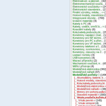
Elektroakust. a piezoel...
(42
Elektromechanické součá...
Elektronické součástky->
(2
Elektronické stavebnice...
(2
Finální výrobky, média,...->
(
Hotové modely, stavebnice
(
Integrované obvody...
(700)
Izolační materiály
(4)
Kabely k PC
(4)
Kabely, vodiče, smršť.b...->
(
Koaxiální kabely
(6)
Kola,kabely,podvozky,bi...
(2
Konektory napájecí (mal...
(1
Konektory pro NF techni...
(7
Konektory pro PC a přen...
(
Konektory pro VF techni...
(4
Konektory telefonní a f...
(13
Konektory, svorkovnice,...->
Konektory, zásuvky na 2...
(
Leptací roztoky
(3)
LNB konvertory
(4)
Mazací přípravky
(2)
Mechanické součásti, tr...
(6
Měřicí přístroje
(4)
Modelářská elektronika
(382
Modelářské nářadí
(37)
Modelářské potřeby
->
(149
|_ Akumulátory, baterie, k...
|_ Hotové modely, stavebni
|_ Kola,kabely,podvozky,bi..
|_ Modelářská elektronika-
|_ Modelářské nářadí->
(38
|_ Motory pro pohony,palivo
|_ Stavební materiál->
(300
|_ Vrtule,unašeče,kužele,d.
|_ Vrtule pevné->
(145)
|_ Vrtule sklopné
(4)
|_ Vrtulové kužele
(32)