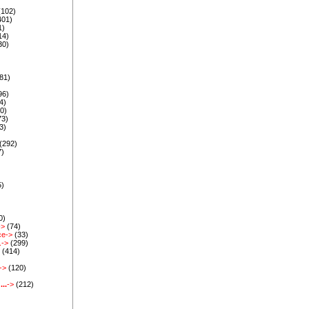
)
(102)
401)
1)
14)
30)
81)
96)
4)
0)
73)
3)
)
(292)
7)
5)
)
0)
->
(74)
ce->
(33)
.->
(299)
>
(414)
)
->
(120)
)
..
->
(212)