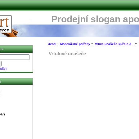
Prodejní slogan apo
Úvod
::
Modelářské potřeby
::
Vrtule,unašeče,kužele,d...
:: 
ní
Vrtulové unašeče
edání
e
)
)
47)