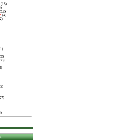
(15)
6)
(12)
e
(4)
7)
)
1)
(2)
83)
)
2)
2)
07)
3)
e