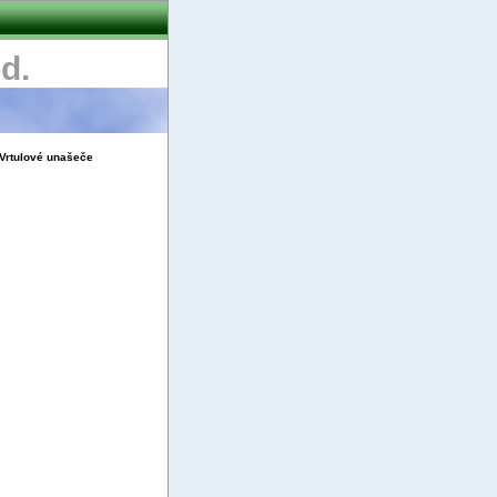
d.
Vrtulové unašeče