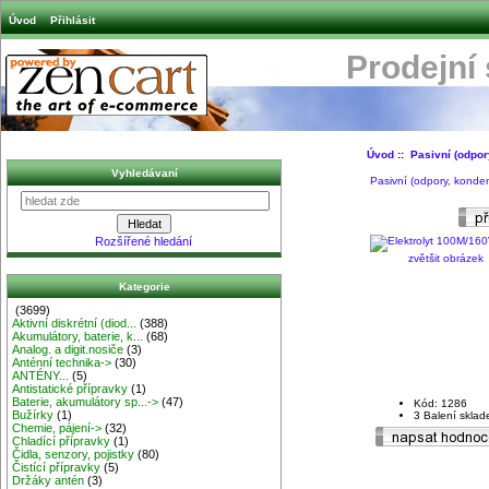
Úvod
Přihlásit
Prodejní
Úvod
::
Pasivní (odpor
Vyhledávaní
Pasivní (odpory, konden
Rozšířené hledání
zvětšit obrázek
Kategorie
(3699)
Aktivní diskrétní (diod...
(388)
Akumulátory, baterie, k...
(68)
Analog. a digit.nosiče
(3)
Anténní technika->
(30)
ANTÉNY...
(5)
Antistatické přípravky
(1)
Baterie, akumulátory sp...->
(47)
Kód: 1286
Bužírky
(1)
3 Balení skla
Chemie, pájení->
(32)
Chladící přípravky
(1)
Čidla, senzory, pojistky
(80)
Čistící přípravky
(5)
Držáky antén
(3)