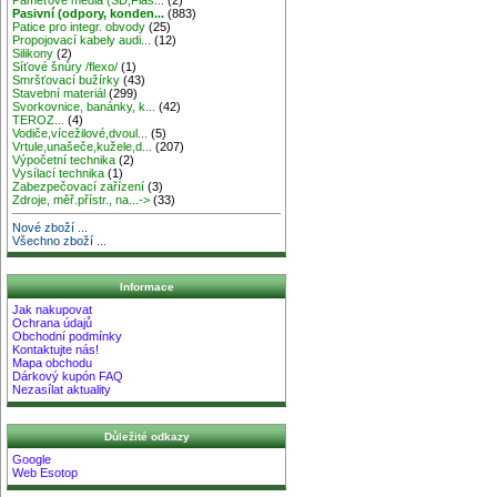
Pasivní (odpory, konden...
(883)
Patice pro integr. obvody
(25)
Propojovací kabely audi...
(12)
Silikony
(2)
Síťové šnůry /flexo/
(1)
Smršťovací bužírky
(43)
Stavební materiál
(299)
Svorkovnice, banánky, k...
(42)
TEROZ...
(4)
Vodiče,vícežilové,dvoul...
(5)
Vrtule,unašeče,kužele,d...
(207)
Výpočetní technika
(2)
Vysílací technika
(1)
Zabezpečovací zařízení
(3)
Zdroje, měř.přístr., na...->
(33)
Nové zboží ...
Všechno zboží ...
Informace
Jak nakupovat
Ochrana údajů
Obchodní podmínky
Kontaktujte nás!
Mapa obchodu
Dárkový kupón FAQ
Nezasílat aktuality
Důležité odkazy
Google
Web Esotop