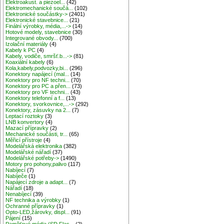
Elektroakust. a piezoel...
(42)
Elektromechanické součá...
(102)
Elektronické součástky->
(2401)
Elektronické stavebnice...
(21)
Finální výrobky, média,...->
(14)
Hotové modely, stavebnice
(30)
Integrované obvody...
(700)
Izolační materiály
(4)
Kabely k PC
(4)
Kabely, vodiče, smršť.b...->
(81)
Koaxiální kabely
(6)
Kola,kabely,podvozky,bi...
(296)
Konektory napájecí (mal...
(14)
Konektory pro NF techni...
(70)
Konektory pro PC a přen...
(73)
Konektory pro VF techni...
(43)
Konektory telefonní a f...
(13)
Konektory, svorkovnice,...->
(292)
Konektory, zásuvky na 2...
(7)
Leptací roztoky
(3)
LNB konvertory
(4)
Mazací přípravky
(2)
Mechanické součásti, tr...
(65)
Měřicí přístroje
(4)
Modelářská elektronika
(382)
Modelářské nářadí
(37)
Modelářské potřeby->
(1490)
Motory pro pohony,palivo
(117)
Nabíjecí
(7)
Nabíječe
(1)
Napájecí zdroje a adapt...
(7)
Nářadí
(18)
Nenabíjecí
(39)
NF technika a výrobky
(1)
Ochranné přípravky
(1)
Opto-LED,žárovky, displ...
(91)
Pájení
(15)
Paměťové média (SD,Flas...
(2)