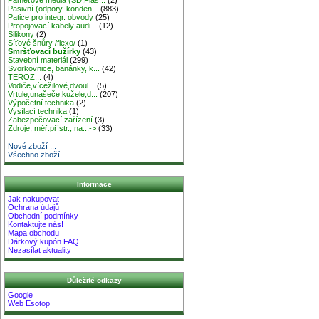
Pasivní (odpory, konden...
(883)
Patice pro integr. obvody
(25)
Propojovací kabely audi...
(12)
Silikony
(2)
Síťové šnůry /flexo/
(1)
Smršťovací bužírky
(43)
Stavební materiál
(299)
Svorkovnice, banánky, k...
(42)
TEROZ...
(4)
Vodiče,vícežilové,dvoul...
(5)
Vrtule,unašeče,kužele,d...
(207)
Výpočetní technika
(2)
Vysílací technika
(1)
Zabezpečovací zařízení
(3)
Zdroje, měř.přístr., na...->
(33)
Nové zboží ...
Všechno zboží ...
Informace
Jak nakupovat
Ochrana údajů
Obchodní podmínky
Kontaktujte nás!
Mapa obchodu
Dárkový kupón FAQ
Nezasílat aktuality
Důležité odkazy
Google
Web Esotop