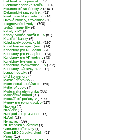
Elektroakust. a piezoel...
(42)
Elektromechanické součá...
(102)
Elektronické součástky->
(2401)
Elektronické stavebnice...
(21)
Finální výrobky, média,...->
(14)
Hotové modely, stavebnice
(30)
Integrované obvody...
(700)
Izolační materiály
(4)
Kabely k PC
(4)
Kabely, vodiče, smršť.b...->
(81)
Koaxiální kabely
(6)
Kola,kabely,podvozky,bi...
(296)
Konektory napájecí (mal...
(14)
Konektory pro NF techni...
(70)
Konektory pro PC a přen...
(73)
Konektory pro VF techni...
(43)
Konektory telefonní a f...
(13)
Konektory, svorkovnice,...->
(292)
Konektory, zásuvky na 2...
(7)
Leptací roztoky
(3)
LNB konvertory
(4)
Mazací přípravky
(2)
Mechanické součásti, tr...
(65)
Měřicí přístroje
(4)
Modelářská elektronika
(382)
Modelářské nářadí
(37)
Modelářské potřeby->
(1490)
Motory pro pohony,palivo
(117)
Nabíjecí
(7)
Nabíječe
(1)
Napájecí zdroje a adapt...
(7)
Nářadí
(18)
Nenabíjecí
(39)
NF technika a výrobky
(1)
Ochranné přípravky
(1)
Opto-LED,žárovky, displ...
(91)
Pájení
(15)
Paměťové média (SD,Flas...
(2)