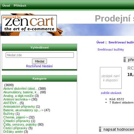
Úvod
Přihlásit
Prodejní
Úvod
::
Smršťovací buží
Vyhledávaní
Smršťovací bužírky
Rozšířené hledání
RC
18,
Kategorie
(3699)
Aktivní diskrétní (diod...
(388)
Akumulátory, baterie, k...
(68)
zvětšit obrázek
Analog. a digit.nosiče
(3)
Kód: 6572
Anténní technika->
(30)
7 Balení skladem
ANTÉNY...
(5)
Antistatické přípravky
(1)
Baterie, akumulátory sp...->
(47)
Bužírky
(1)
Chemie, pájení->
(32)
Chladící přípravky
(1)
Čidla, senzory, pojistky
(80)
Čistící přípravky
(5)
Držáky antén
(3)