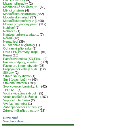
Mazací přípravky
(2)
Mechanické součásti, tr...
(65)
Měřicí přístroje
(4)
Modelářská elektronika
(382)
Modelářské nářadí
(37)
Modelářské potřeby->
(1490)
Motory pro pohony,palivo
(117)
Nabíjecí
(7)
Nabíječe
(1)
Napájecí zdroje a adapt...
(7)
Nářadí
(18)
Nenabíjecí
(39)
NF technika a výrobky
(1)
Ochranné přípravky
(1)
Opto-LED,žárovky, displ...
(91)
Pájení
(15)
Paměťové média (SD,Flas...
(2)
Pasivní (odpory, konden...
(883)
Patice pro integr. obvody
(25)
Propojovací kabely audi...
(12)
Silikony
(2)
Síťové šnůry /flexo/
(1)
Smršťovací bužírky
(43)
Stavební materiál
(299)
Svorkovnice, banánky, k...
(42)
TEROZ...
(4)
Vodiče,vícežilové,dvoul...
(5)
Vrtule,unašeče,kužele,d...
(207)
Výpočetní technika
(2)
Vysílací technika
(1)
Zabezpečovací zařízení
(3)
Zdroje, měř.přístr., na...->
(33)
Nové zboží ...
Všechno zboží ...