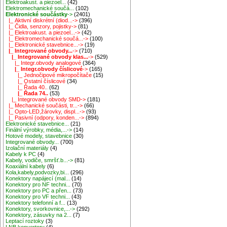
Elektroakust. a piezoel...
(42)
Elektromechanické součá...
(102)
Elektronické součástky
->
(2401)
|_ Aktivní diskrétní (diod...->
(396)
|_ Čidla, senzory, pojistky->
(81)
|_ Elektroakust. a piezoel...->
(42)
|_ Elektromechanické součá...->
(100)
|_ Elektronické stavebnice...->
(19)
|_ Integrované obvody...
->
(710)
|_ Integrované obvody klas...
->
(529)
|_ Integr.obvody analogové
(364)
|_ Integr.obvody číslicové
->
(165)
|_ Jednočipové mikropočítače
(15)
|_ Ostatní číslicové
(34)
|_ Řada 40..
(62)
|_ Řada 74..
(53)
|_ Integrované obvody SMD->
(181)
|_ Mechanické součásti, tr...->
(66)
|_ Opto-LED,žárovky, displ...->
(93)
|_ Pasivní (odpory, konden...->
(894)
Elektronické stavebnice...
(21)
Finální výrobky, média,...->
(14)
Hotové modely, stavebnice
(30)
Integrované obvody...
(700)
Izolační materiály
(4)
Kabely k PC
(4)
Kabely, vodiče, smršť.b...->
(81)
Koaxiální kabely
(6)
Kola,kabely,podvozky,bi...
(296)
Konektory napájecí (mal...
(14)
Konektory pro NF techni...
(70)
Konektory pro PC a přen...
(73)
Konektory pro VF techni...
(43)
Konektory telefonní a f...
(13)
Konektory, svorkovnice,...->
(292)
Konektory, zásuvky na 2...
(7)
Leptací roztoky
(3)
LNB konvertory
(4)