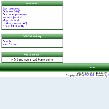
Informace
Jak nakupovat
Ochrana údajů
Obchodní podmínky
Kontaktujte nás!
Mapa obchodu
Dárkový kupón FAQ
Nezasílat aktuality
Důležité odkazy
Google
Web Esotop
Kdo je online?
Právě zde jsou 8 návštěvníci online.
Úvod
Vaše IP adresa je: 10.5.63.40
Copyright © 2026
ESO TOP
. Powered by