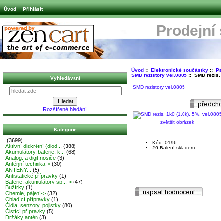
Úvod
Přihlásit
Prodejní
Úvod
::
Elektronické součástky
::
Pa
SMD rezistory vel.0805
:: SMD rezis. 
Vyhledávaní
SMD rezistory vel.0805
Rozšířené hledání
zvětšit obrázek
Kategorie
(3699)
Kód: 0196
Aktivní diskrétní (diod...
(388)
26 Balení skladem
Akumulátory, baterie, k...
(68)
Analog. a digit.nosiče
(3)
Anténní technika->
(30)
ANTÉNY...
(5)
Antistatické přípravky
(1)
Baterie, akumulátory sp...->
(47)
Bužírky
(1)
Chemie, pájení->
(32)
Chladící přípravky
(1)
Čidla, senzory, pojistky
(80)
Čistící přípravky
(5)
Držáky antén
(3)