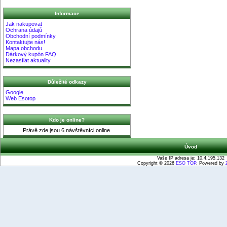
Informace
Jak nakupovat
Ochrana údajů
Obchodní podmínky
Kontaktujte nás!
Mapa obchodu
Dárkový kupón FAQ
Nezasílat aktuality
Důležité odkazy
Google
Web Esotop
Kdo je online?
Právě zde jsou 6 návštěvníci online.
Úvod
Vaše IP adresa je: 10.4.195.132
Copyright © 2026
ESO TOP
. Powered by