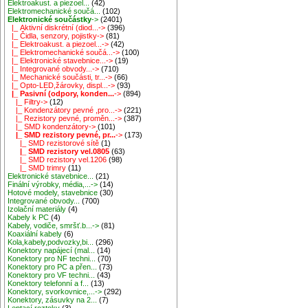
Elektroakust. a piezoel...
(42)
Elektromechanické součá...
(102)
Elektronické součástky
->
(2401)
|_ Aktivní diskrétní (diod...->
(396)
|_ Čidla, senzory, pojistky->
(81)
|_ Elektroakust. a piezoel...->
(42)
|_ Elektromechanické součá...->
(100)
|_ Elektronické stavebnice...->
(19)
|_ Integrované obvody...->
(710)
|_ Mechanické součásti, tr...->
(66)
|_ Opto-LED,žárovky, displ...->
(93)
|_ Pasivní (odpory, konden...
->
(894)
|_ Filtry->
(12)
|_ Kondenzátory pevné ,pro...->
(221)
|_ Rezistory pevné, proměn...->
(387)
|_ SMD kondenzátory->
(101)
|_ SMD rezistory pevné, pr...
->
(173)
|_ SMD rezistorové sítě
(1)
|_ SMD rezistory vel.0805
(63)
|_ SMD rezistory vel.1206
(98)
|_ SMD trimry
(11)
Elektronické stavebnice...
(21)
Finální výrobky, média,...->
(14)
Hotové modely, stavebnice
(30)
Integrované obvody...
(700)
Izolační materiály
(4)
Kabely k PC
(4)
Kabely, vodiče, smršť.b...->
(81)
Koaxiální kabely
(6)
Kola,kabely,podvozky,bi...
(296)
Konektory napájecí (mal...
(14)
Konektory pro NF techni...
(70)
Konektory pro PC a přen...
(73)
Konektory pro VF techni...
(43)
Konektory telefonní a f...
(13)
Konektory, svorkovnice,...->
(292)
Konektory, zásuvky na 2...
(7)
Leptací roztoky
(3)