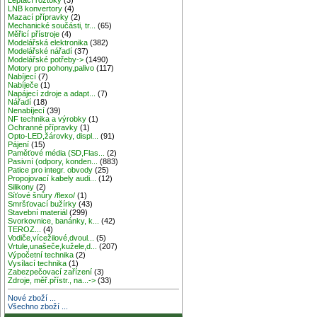
LNB konvertory
(4)
Mazací přípravky
(2)
Mechanické součásti, tr...
(65)
Měřicí přístroje
(4)
Modelářská elektronika
(382)
Modelářské nářadí
(37)
Modelářské potřeby->
(1490)
Motory pro pohony,palivo
(117)
Nabíjecí
(7)
Nabíječe
(1)
Napájecí zdroje a adapt...
(7)
Nářadí
(18)
Nenabíjecí
(39)
NF technika a výrobky
(1)
Ochranné přípravky
(1)
Opto-LED,žárovky, displ...
(91)
Pájení
(15)
Paměťové média (SD,Flas...
(2)
Pasivní (odpory, konden...
(883)
Patice pro integr. obvody
(25)
Propojovací kabely audi...
(12)
Silikony
(2)
Síťové šnůry /flexo/
(1)
Smršťovací bužírky
(43)
Stavební materiál
(299)
Svorkovnice, banánky, k...
(42)
TEROZ...
(4)
Vodiče,vícežilové,dvoul...
(5)
Vrtule,unašeče,kužele,d...
(207)
Výpočetní technika
(2)
Vysílací technika
(1)
Zabezpečovací zařízení
(3)
Zdroje, měř.přístr., na...->
(33)
Nové zboží ...
Všechno zboží ...