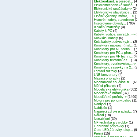
Elektroakust. a piezoel...
(4
Elektromechanické součá...
Elektronické součástky->
(2
Elektronické stavebnice...
(2
Finální výrobky, média,...->
(
Hotové modely, stavebnice
(
Integrované obvody...
(700)
Izolační materiály
(4)
Kabely k PC
(4)
Kabely, vodiče, smršť.b...->
(
Koaxiální kabely
(6)
Kola,kabely,podvozky,bi...
(2
Konektory napájecí (mal...
(1
Konektory pro NF techni...
(7
Konektory pro PC a přen...
(
Konektory pro VF techni...
(4
Konektory telefonní a f...
(13
Konektory, svorkovnice,...->
Konektory, zásuvky na 2...
(
Leptací roztoky
(3)
LNB konvertory
(4)
Mazací přípravky
(2)
Mechanické součásti, tr...
(6
Měřicí přístroje
(4)
Modelářská elektronika
(382
Modelářské nářadí
(37)
Modelářské potřeby->
(1490
Motory pro pohony,palivo
(11
Nabíjecí
(7)
Nabíječe
(1)
Napájecí zdroje a adapt...
(7
Nářadí
(18)
Nenabíjecí
(39)
NF technika a výrobky
(1)
Ochranné přípravky
(1)
Opto-LED,žárovky, displ...
(9
Pájení
(15)
Paměťové média (SD,Flas...