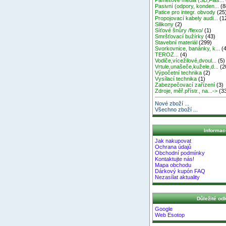
Pasivní (odpory, konden...
(8
Patice pro integr. obvody
(25
Propojovací kabely audi...
(1
Silikony
(2)
Síťové šnůry /flexo/
(1)
Smršťovací bužírky
(43)
Stavební materiál
(299)
Svorkovnice, banánky, k...
(4
TEROZ...
(4)
Vodiče,vícežilové,dvoul...
(5)
Vrtule,unašeče,kužele,d...
(2
Výpočetní technika
(2)
Vysílací technika
(1)
Zabezpečovací zařízení
(3)
Zdroje, měř.přístr., na...->
(3
Nové zboží ...
Všechno zboží ...
Informac
Jak nakupovat
Ochrana údajů
Obchodní podmínky
Kontaktujte nás!
Mapa obchodu
Dárkový kupón FAQ
Nezasílat aktuality
Důležité od
Google
Web Esotop