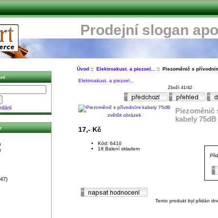
Prodejní slogan apo
Úvod
::
Elektroakust. a piezoel...
:: Piezoměnič s přívodní
ní
Elektroakust. a piezoel...
Zboží 41/42
edání
Piezoměnič 
zvětšit obrázek
kabely 75dB
e
17,- Kč
Kód: 6410
)
18 Balení skladem
)
Při
47)
Tento produkt byl přidán dn