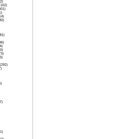
2)
(102)
401)
1)
14)
30)
81)
96)
4)
0)
73)
3)
)
(292)
7)
5)
)
)
7)
)
1)
(2)