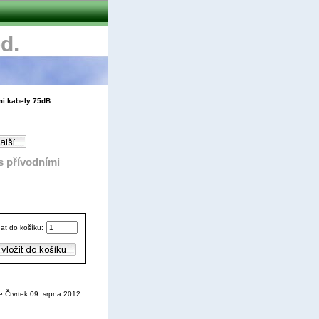
d.
mi kabely 75dB
s přívodními
dat do košíku:
e Čtvrtek 09. srpna 2012.