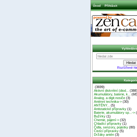
Úvod
Přihlásit
Vyhledáva
Rozšířené hl
Kategori
(3699)
Aktivní diskrétní (diod...
(388
Akumulátory, baterie, k...
(68
Analog. a digit.nosiče
(3)
Anténní technika->
(30)
ANTÉNY...
(5)
Antistatické přípravky
(1)
Baterie, akumulátory sp...->
(
Bužírky
(1)
Chemie, pájení->
(32)
Chladící přípravky
(1)
Čidla, senzory, pojistky
(80)
Čistící přípravky
(5)
Držáky antén
(3)