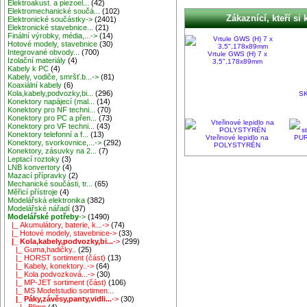
Elektroakust. a piezoel...
(42)
Elektromechanické součá...
(102)
Zákaznící, kteří si 
Elektronické součástky->
(2401)
Elektronické stavebnice...
(21)
Finální výrobky, média,...->
(14)
Hotové modely, stavebnice
(30)
Integrované obvody...
(700)
Vrtule GWS (H) 7 x
Izolační materiály
(4)
3,5",178x89mm
Kabely k PC
(4)
Kabely, vodiče, smršť.b...->
(81)
Koaxiální kabely
(6)
Kola,kabely,podvozky,bi...
(296)
SK
Konektory napájecí (mal...
(14)
Konektory pro NF techni...
(70)
Konektory pro PC a přen...
(73)
Konektory pro VF techni...
(43)
Konektory telefonní a f...
(13)
Vteřinové lepidlo na
PURE
Konektory, svorkovnice,...->
(292)
POLYSTYRÉN
Konektory, zásuvky na 2...
(7)
Leptací roztoky
(3)
LNB konvertory
(4)
Mazací přípravky
(2)
Mechanické součásti, tr...
(65)
Měřicí přístroje
(4)
Modelářská elektronika
(382)
Modelářské nářadí
(37)
Modelářské potřeby
->
(1490)
|_ Akumulátory, baterie, k...->
(74)
|_ Hotové modely, stavebnice->
(33)
|_ Kola,kabely,podvozky,bi...
->
(299)
|_ Guma,hadičky..
(25)
|_ HORST sortiment (část)
(13)
|_ Kabely, konektory..->
(64)
|_ Kola podvozková...->
(30)
|_ MP-JET sortiment (část)
(106)
|_ MS Modelstudio sortimen...
|_ Páky,závěsy,panty,vidli...
->
(30)
|_ Blimp
(4)