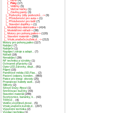
|_ Páky
(17)
|_ Vidličky
(5)
|_ Vlečné háčky
(1)
|_ Závěsy,panty
(3)
|_ Podvozky (díly podvozků...->
(9)
|_ Příslušenství pro auta->
(1)
|_ Příslušenství pro lodě
(7)
|_ Stavební doplňky->
(1)
|_ Modelářská elektronika->
(414)
|_ Modelářské nářadí->
(38)
|_ Motory pro pohony,palivo->
(120)
|_ Stavební materiál->
(300)
|_ Vrtule,unašeče,kužele,d...->
(212)
Motory pro pohony,palivo
(117)
Nabíjecí
(7)
Nabíječe
(1)
Napájecí zdroje a adapt...
(7)
Nářadí
(18)
Nenabíjecí
(39)
NF technika a výrobky
(1)
Ochranné přípravky
(1)
Opto-LED,žárovky, displ...
(91)
Pájení
(15)
Paměťové média (SD,Flas...
(2)
Pasivní (odpory, konden...
(883)
Patice pro integr. obvody
(25)
Propojovací kabely audi...
(12)
Silikony
(2)
Síťové šnůry /flexo/
(1)
Smršťovací bužírky
(43)
Stavební materiál
(299)
Svorkovnice, banánky, k...
(42)
TEROZ...
(4)
Vodiče,vícežilové,dvoul...
(5)
Vrtule,unašeče,kužele,d...
(207)
Výpočetní technika
(2)
Vysílací technika
(1)