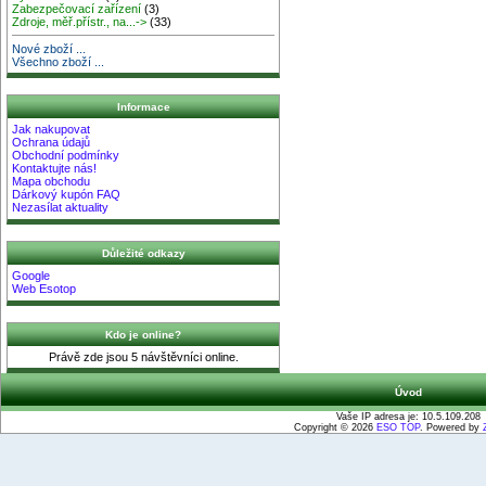
Zabezpečovací zařízení
(3)
Zdroje, měř.přístr., na...->
(33)
Nové zboží ...
Všechno zboží ...
Informace
Jak nakupovat
Ochrana údajů
Obchodní podmínky
Kontaktujte nás!
Mapa obchodu
Dárkový kupón FAQ
Nezasílat aktuality
Důležité odkazy
Google
Web Esotop
Kdo je online?
Právě zde jsou 5 návštěvníci online.
Úvod
Vaše IP adresa je: 10.5.109.208
Copyright © 2026
ESO TOP
. Powered by