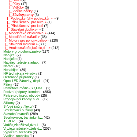
|_ Páky
(17)
|_ Vidličky
(5)
|_ Vlečné háčky
(1)
|_ Závěsy,panty
(3)
|_ Podvozky (díly podvozků...->
(9)
|_ Příslušenství pro auta->
(1)
|_ Příslušenství pro lodě
(7)
|_ Stavební doplňky->
(1)
|_ Modelářská elektronika->
(414)
|_ Modelářské nářadí->
(38)
|_ Motory pro pohony,palivo->
(120)
|_ Stavební materiál->
(300)
|_ Vrtule,unašeče,kužele,d...->
(212)
Motory pro pohony,palivo
(117)
Nabíjecí
(7)
Nabíječe
(1)
Napájecí zdroje a adapt...
(7)
Nářadí
(18)
Nenabíjecí
(39)
NF technika a výrobky
(1)
Ochranné přípravky
(1)
Opto-LED,žárovky, displ...
(91)
Pájení
(15)
Paměťové média (SD,Flas...
(2)
Pasivní (odpory, konden...
(883)
Patice pro integr. obvody
(25)
Propojovací kabely audi...
(12)
Silikony
(2)
Síťové šnůry /flexo/
(1)
Smršťovací bužírky
(43)
Stavební materiál
(299)
Svorkovnice, banánky, k...
(42)
TEROZ...
(4)
Vodiče,vícežilové,dvoul...
(5)
Vrtule,unašeče,kužele,d...
(207)
Výpočetní technika
(2)
Vysílací technika
(1)