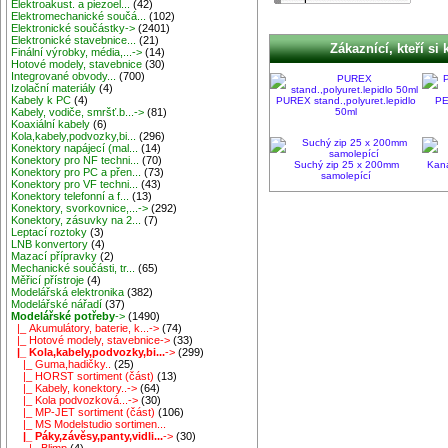
Elektroakust. a piezoel...
(42)
Elektromechanické součá...
(102)
Elektronické součástky->
(2401)
Elektronické stavebnice...
(21)
Zákaznící, kteří si 
Finální výrobky, média,...->
(14)
Hotové modely, stavebnice
(30)
Integrované obvody...
(700)
Izolační materiály
(4)
Kabely k PC
(4)
PUREX stand.,polyuret.lepidlo
PE
50ml
Kabely, vodiče, smršť.b...->
(81)
Koaxiální kabely
(6)
Kola,kabely,podvozky,bi...
(296)
Konektory napájecí (mal...
(14)
Konektory pro NF techni...
(70)
Suchý zip 25 x 200mm
Kana
Konektory pro PC a přen...
(73)
samolepící
Konektory pro VF techni...
(43)
Konektory telefonní a f...
(13)
Konektory, svorkovnice,...->
(292)
Konektory, zásuvky na 2...
(7)
Leptací roztoky
(3)
LNB konvertory
(4)
Mazací přípravky
(2)
Mechanické součásti, tr...
(65)
Měřicí přístroje
(4)
Modelářská elektronika
(382)
Modelářské nářadí
(37)
Modelářské potřeby
->
(1490)
|_ Akumulátory, baterie, k...->
(74)
|_ Hotové modely, stavebnice->
(33)
|_ Kola,kabely,podvozky,bi...
->
(299)
|_ Guma,hadičky..
(25)
|_ HORST sortiment (část)
(13)
|_ Kabely, konektory..->
(64)
|_ Kola podvozková...->
(30)
|_ MP-JET sortiment (část)
(106)
|_ MS Modelstudio sortimen...
|_ Páky,závěsy,panty,vidli...
->
(30)
|_ Blimp
(4)