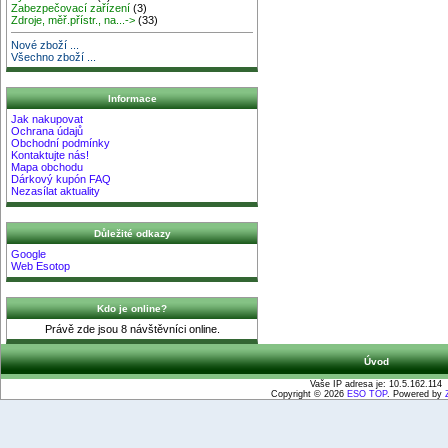
Zabezpečovací zařízení
(3)
Zdroje, měř.přístr., na...->
(33)
Nové zboží ...
Všechno zboží ...
Informace
Jak nakupovat
Ochrana údajů
Obchodní podmínky
Kontaktujte nás!
Mapa obchodu
Dárkový kupón FAQ
Nezasílat aktuality
Důležité odkazy
Google
Web Esotop
Kdo je online?
Právě zde jsou 8 návštěvníci online.
Úvod
Vaše IP adresa je: 10.5.162.114
Copyright © 2026
ESO TOP
. Powered by